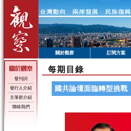
關於觀察
訂閱方案
每期目錄
發刊詞
國共論壇面臨轉型挑戰
發行人介紹
主筆群介紹
聯絡我們