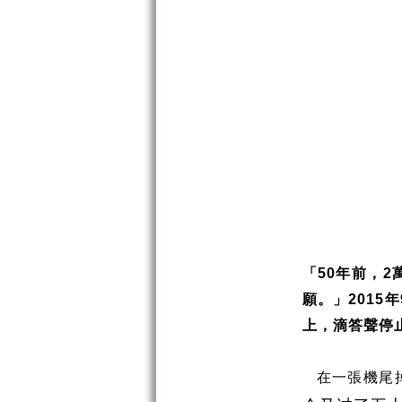
「
年前，
50
2
願。」
年
2015
上，滴答聲停
在一張機尾