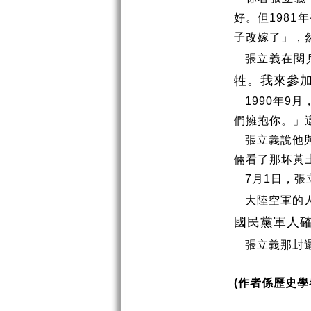
好。但
1981
年
子改嫁了」，
張立義在閱
牲。我來參加
1990
年
9
月
們擁抱你。」
張立義說他
倆看了那坏黃
7
月
1
日，張
大陸空軍的
國民黨軍人
張立義那封
作者係歷史學
(