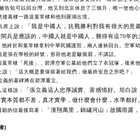
被告知可以回台灣，他又到北京休息了三個月，唯一使他心
然後葛棣一路送葉常棣和他到羅湖出境。
「我是中國人，抗戰勝利對我有很大的意
兵席上說：
閱兵是應該的，中國人就是中國人，難得有這70年的
，他終於和葉常棣拿到中華民國護照，兩人連袂回台。空軍
這是張在學校的綽號，形容他老是皺個眉，不講話。
與葉常棣「死後」，碧潭空軍公墓給他們立了衣冠塚，後來
土說：「這大概是要保留著給我們，做最終安息之所吧？」
立義的墓碑將在碧潭重立。
「張立義這人忠厚誠實、富感情好。坦白說
人這樣說：
確實本質都不差，真才實學，做什麼會什麼，水準都好
「漢翔萬里，錦繡河山；故國雨露，
還願的信最後寫著：
者
)