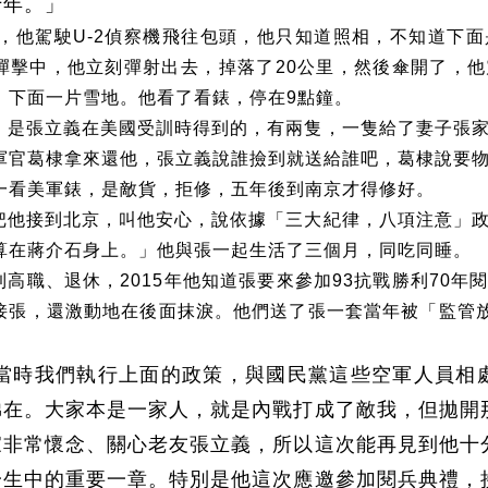
十年。」
，他駕駛
U-2
偵察機飛往包頭，他只知道照相，不知道下面
彈擊中，他立刻彈射出去，掉落了
20
公里，然後傘開了，他
，下面一片雪地。他看了看錶，停在
9
點鐘。
，是張立義在美國受訓時得到的，有兩隻，一隻給了妻子張
軍官葛棣拿來還他，張立義說誰撿到就送給誰吧，葛棣說要
一看美軍錶，是敵貨，拒修，五年後到南京才得修好。
把他接到北京，叫他安心，說依據「三大紀律，八項注意」
算在蔣介石身上。」他與張一起生活了三個月，同吃同睡。
到高職、退休，
2015
年他知道張要來參加
93
抗戰勝利
70
年
接張，還激動地在後面抹淚。他們送了張一套當年被「監管
。
當時我們執行上面的政策，與國民黨這些空軍人員相
弟在。大家本是一家人，就是內戰打成了敵我，但拋開
家非常懷念、關心老友張立義，所以這次能再見到他十
一生中的重要一章。特別是他這次應邀參加閱兵典禮，