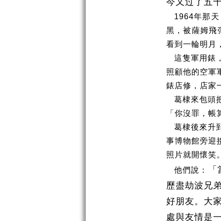
今又过了五
1964
年那天
黑，被薩姆飛
看到一輪明月
這隻軍用錶
照顧他的空軍
錶店修，店家
葛棣來包頭
「你沒罪，帳
葛棣後來升
事博物館旁迎
照片就開懷笑
「
他們說：
歷盡劫波兄
好朋友。大
處與友情是