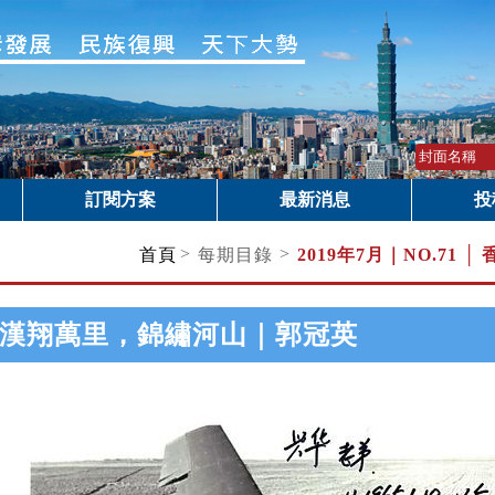
訂閱方案
最新消息
投
>
>
首頁
每期目錄
2019年7月｜
NO.71
漢翔萬里，錦繡河山｜郭冠英