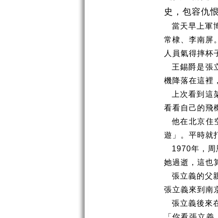
史，包容仇
當天早上軍
常棣、李南屏
人員氣得摔杯
王錫爵是張
機降落在這裡
上次看到這
看看自己的飛
他在北京住
遊」。平時就
1970
年，周
她過逝，這也
張立義的父
張立義來到南
張立義後來
「你看張立義