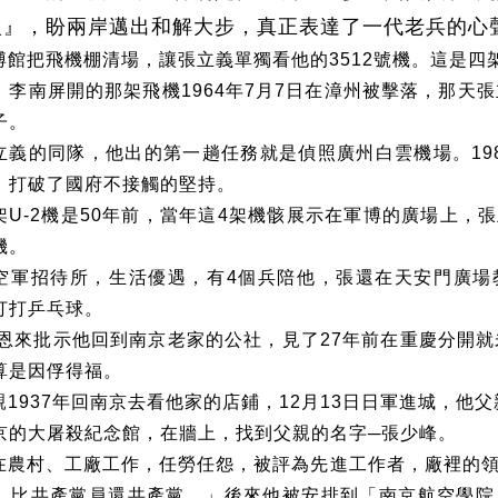
恨』，盼兩岸邁出和解大步，真正表達了一代老兵的心
博館把飛機棚清場，讓張立義單獨看他的
3512
號機。這是四
。李南屏開的那架飛機
1964
年
7
月
7
日在漳州被擊落，那天張
子。
立義的同隊，他出的第一趟任務就是偵照廣州白雲機場。
19
，打破了國府不接觸的堅持。
架
U-2
機是
50
年前，當年這
4
架機骸展示在軍博的廣場上，張
機。
空軍招待所，生活優遇，有
4
個兵陪他，張還在天安門廣場
打打乒乓球。
恩來批示他回到南京老家的公社，見了
27
年前在重慶分開就
算是因俘得福。
親
1937
年回南京去看他家的店鋪，
12
月
13
日日軍進城，他父
京的大屠殺紀念館，在牆上，找到父親的名字─張少峰。
在農村、工廠工作，任勞任怨，被評為先進工作者，廠裡的
，比共產黨員還共產黨。」後來他被安排到「南京航空學院