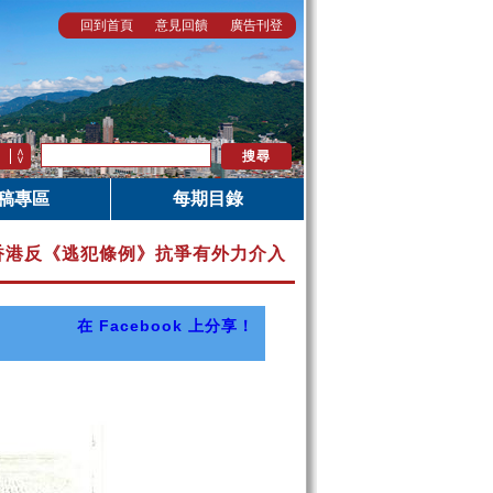
回到首頁
意見回饋
廣告刊登
稿專區
每期目錄
 │ 香港反《逃犯條例》抗爭有外力介入
在 Facebook 上分享！