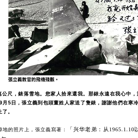
萬公尺，錶落雪地。您家人拾來還我。那錶永遠在我心中，
月
日，張立義到包頭董姓人家送了隻錶，謝謝他們在寒
9
5
止了。
「兴华老弟：从1965.1.
掉地的照片上，張立義寫著：