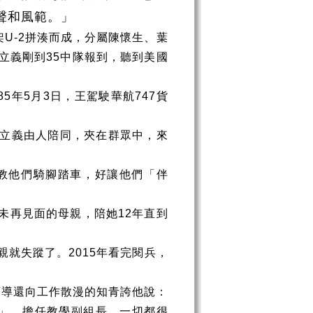
聲和風範。」
架
U-2
拼湊而成，分屬陳懷生、葉
立義剛到
35
中隊報到，聽到美國
85
年
5
月
3
日，王駕駛華航
747
貨
立義由人陪同，夾在群眾中，來
教他們騎腳踏車，好讓他們「伴
未再見面的母親，陪她
12
年直到
親就失蹤了。
2015
年看完閱兵，
領導還向工作散漫的知青誇他說：
」，擔任教學副組長，一切都很