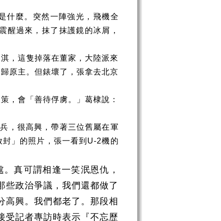
是什麼。突然一陣強光，飛機全
震醒過來，抹了抹護鏡的冰屑，
家淇，這隻掉落在董家，大陸派來
物歸原主。但錶壞了，張拿去北京
政策，會「善待俘虜。」葛棣說：
閱兵，很高興，帶著三位舊屬在軍
放封」的照片，張一看到
U-2
機的
處。真可謂相逢一笑泯恩仇，
那些政治爭議，我們還都做了
分高興。我們都老了。那段相
接受記者專訪時表示『不忘歷