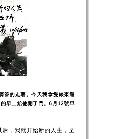
滴答的走著。今天我拿隻錶來還
冷的早上給他開了門。
月
號早
6
12
10以后，我就开始新的人生，至