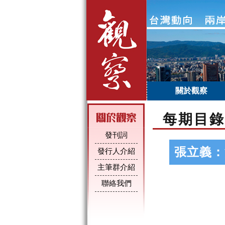
關於觀察
每期目錄
發刊詞
張立義：
發行人介紹
主筆群介紹
聯絡我們