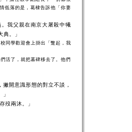
情低落的是，葛棣告訴他「你妻
義。我父親在南京大屠殺中犧
大典。」
幼校同學歡迎會上掛出「蹩起，我
他們活了，就把墓碑移去了。他們
，撇開意識形態的對立不談，
。」
存歿兩沐。」