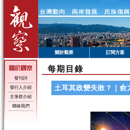
關於觀察
訂閱方案
每期目錄
發刊詞
土耳其政變失敗？｜俞
發行人介紹
主筆群介紹
聯絡我們