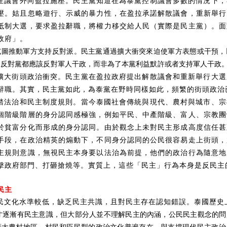
在議會外向盈拉施壓。民主黨知道在為泰黨控制議會多數的情況下，
壓。姑且忽略遊行、示威的暴力性，在盈拉承諾解散議會，重新舉行
抵制大選，要求盈拉辭職，將權力移交給人民（實際是民主黨）。面
政府」。
試圖推動軍方支持反對派。民主黨通過擴大衝突來迫使軍方表態或干預，
是反對黨都應該反對軍人干政，而非為了本黨利益默許或者支持軍人干政
擴大街頭政治衝突。民主黨在盈拉政府提出解散議會和重新舉行大選
辭職。其實，民主黨如此，為泰黨在野時同樣如此，頻繁的街頭政治
踏法治和民主制度規則。當今泰國社會傳統與現代、農村與城市、宗
個階級階層的身分認同感極強，例如平民、中產階級、富人、宗教團
於貧富分化而形成的身分認同。由於觀念上未對民主形成高度信任甚
手段，在政治精英的煽動下，不同身分認同的公民很容易走上街頭，
主規則意識，無視民主本身要以法治為前提，他們的政治行為隨意地
擊政府部門、打砸搶燒等。實質上，這些「民主」行為本身是反民主
民主
民文化水準較低，缺乏民主共識，且對民主存在認知錯誤。泰國歷史上
才逐漸有民主意識，但大部分人並不理解民主的內涵，公民民主觀念的問
廣大農村地區，村民和臣民型的政治文化普遍存在，與支撐現代民主政治