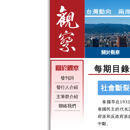
關於觀察
每期目錄
發刊詞
社會斷裂
發行人介紹
主筆群介紹
泰國早在193
聯絡我們
泰國民主的代名
府派和反政府派
中斷。