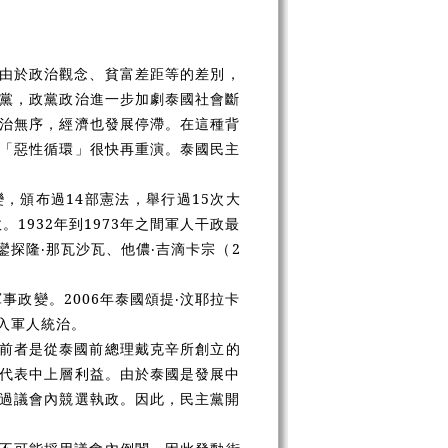
由於政治觀念、貧富差距等的差別，
黨，政黨政治進一步加劇泰國社會斷
治無序，經濟也發展停滯。在這種背
「惡性循環」很快再重演。泰國民主
變，頒布過14部憲法，舉行過15次大
1932年到1973年之間軍人干政最
鑾探隆‧那瓦沙瓦、他儂‧吉滴卡宗（2
事政變。2006年泰國頌提‧汶耶拉卡
陷入軍人統治。
前者是從泰國前總理
戴克辛
所創立的
代表中上層利益。由於泰國是發展中
過議會內競選執政。因此，民主黨開