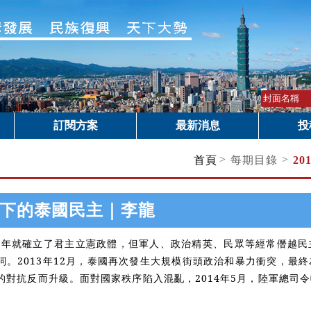
訂閱方案
最新消息
投
>
>
首頁
每期目錄
20
下的泰國民主｜李龍
2年就確立了君主立憲政體，但軍人、政治精英、民眾等經常僭越民
詞。2013年12月，泰國再次發生大規模街頭政治和暴力衝突，最
的對抗反而升級。面對國家秩序陷入混亂，2014年5月，陸軍總司