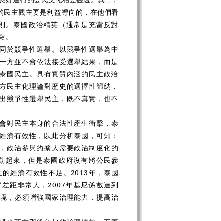
的民主觀主要是利益導向的，在他們看
則。泰國政治精英（通常是充當反對
突。
同於競爭性選舉。以競爭性選舉為中
一方並不會依法接受選舉結果，而是
泰國民主。具有實質內涵的民主政治
方民主化理論對歷史的選擇性歸納，
出競爭性選舉民主，既不真實，也不
會對民主本身的合法性產生衝擊，泰
效性和經濟有效性，以此分析泰國，可知：
」，政治參與的擴大需要政治制度化的
調動起來，但是泰國政府沒有將公民參
的經濟有效性不足。2013年，泰國
富差距非常大，2007年基尼係數達到
困境，必須增強國家治理能力，提高治