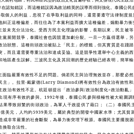
存在認知錯誤，而這種錯誤因為政治精英的誤導而得到強化。泰國公民
爭取
個人的利益，忽視了在爭取利益的同時，還需要遵守法律制度規
地糾正這種偏差，而往往為了本黨利益而擴大這種偏差，煽動暴力衝
主並未充分法治化。受西方民主化理論的影響，長期以來，民主被等
主黨展開競爭，泰國社會也因競選加劇分裂。一旦一方贏得選舉，另
政治狀態。這種街頭政治被貼上「民主」的標籤，但其實質是在踐踏
突，而且還需要尊重法治和達成妥協。這是競爭性選舉中心主義的西
和地區產生誤解。三波民主化及其回潮的歷史經驗已經表明，簡單輸
主面臨嚴重有效性不足的問題。倘若民主與治理無效並存，那麼必然
主」。拉里‧戴蒙德(Larry Diamond)將有效性分為政治有
主政治有效性不足。
杭
廷頓提出「政治參與/政治制度化=政治動亂
出現有序有效的參與。1992年後，泰國公民參與積極性被大範圍
結果導致頻繁的街頭政治，為軍人干政提供了藉口；（二）泰國民主
22億美元，人均約5939美元，屬於典型的開發中國家水準；尤其貧
差距造成非常嚴重的社會斷裂，為暴力衝突埋下根源。泰國民主要擺脫
性換取合法性。