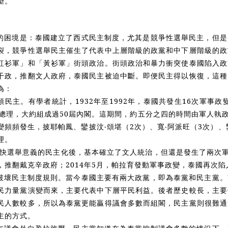
斷。
的困境是：泰國建立了西式民主制度，尤其是競爭性選舉民主，但是
裂，競爭性選舉民主催生了代表中上層階級的政黨和中下層階級的政
紅衫軍」和「黃衫軍」街頭政治。街頭政治和暴力衝突使泰國陷入政
干政，推翻文人政府，泰國民主被迫中斷。即便民主得以恢復，這種
為：
民主。有學者統計，1932年至1992年，泰國共發生16次軍事政
總理，大約組成過50屆內閣。這期間，約五分之四的時間由軍人執政。
變頻頻發生，披耶帕鳳、鑾披汶‧頌堪（2次）、寬‧阿派旺（3次）、
理。
國加快選舉意義的民主化後，基本確立了文人統治，但還是發生了兩次軍
，推翻
戴克辛
政府；2014年5月，帕拉育發動軍事政變，泰國再次
破壞民主制度規則。當今泰國主要有兩大政黨，即為泰黨和民主黨。
民力量黨演變而來，主要代表中下層平民利益。後者歷史較長，主要
民人數較多，所以為泰黨更能贏得議會多數而組閣，民主黨則很難通
主的方式。