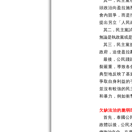
其一，民主黨
頭政治向盈拉施
會內競爭，而是
提出另立「人民
其二，民主黨
無論是執政黨或
其三，民主黨
政府，迫使盈拉
最後，公民踐
裂嚴重，導致各
典型地反映了基
爭取自身利益的
並沒有較強的民
和暴力，例如衝
欠缺法治的脆弱
首先，泰國公
政體以
後，公民
僚政治文化，在