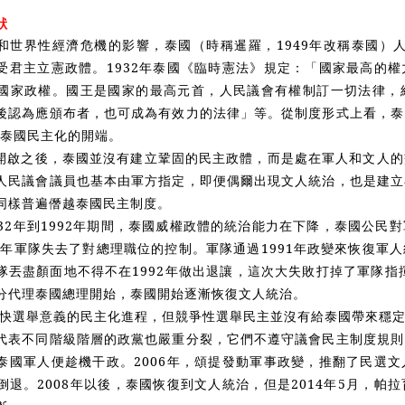
狀
和世界性經濟危機的影響，泰國（時稱暹羅，1949年改稱泰國）人
受君主立憲政體。1932年泰國《臨時憲法》規定：「國家最高的
國家政權。國王是國家的最高元首，人民議會有權制訂一切法律，
後認為應頒布者，也可成為有效力的法律」等。從制度形式上看，泰
為泰國民主化的開端。
開啟之後，泰國並沒有建立鞏固的民主政體，而是處在軍人和文人的
人民議會議員也基本由軍方指定，即便偶爾出現文人統治，也是建立
同樣普遍僭越泰國民主制度。
932年到1992年期間，泰國威權政體的統治能力在下降，泰國公民
88年軍隊失去了對總理職位的控制。軍隊通過1991年政變來恢復軍
隊丟盡顏面地不得不在1992年做出退讓，這次大失敗打掉了軍隊指
分代理泰國總理開始，泰國開始逐漸恢復文人統治。
國加快選舉意義的民主化進程，但競爭性選舉民主並沒有給泰國帶來穩
代表不同階級階層的政黨也嚴重分裂，它們不遵守議會民主制度規則
泰國軍人便趁機干政。2006年，頌提發動軍事政變，推翻了民選
倒退。2008年以後，泰國恢復到文人統治，但是2014年5月，帕