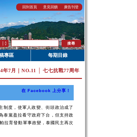
回到首頁
意見回饋
廣告刊登
稿專區
每期目錄
14年7月｜
NO.11 │ 七七抗戰77周年
在 Facebook 上分享！
主制度，使軍人政變、街頭政治成了
終為泰黨盈拉看守政府下台，但支持政
令帕拉育發動軍事政變，泰國民主再次