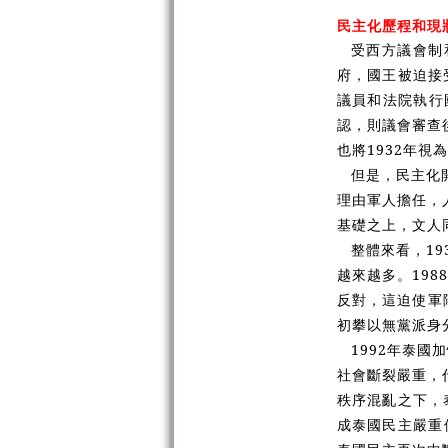
民主化歷程和現
受西方議會制
府，國王被迫接
議員和法院執行
認，則議會審查
也將1932年視
但是，民主化
理由軍人擔任，
基礎之上，文人
整體來看，1
越來越多。19
反對，這迫使軍
初攀以無黨派身
1992年泰
社會斷裂嚴重，
秩序混亂之下，
成泰國民主嚴重