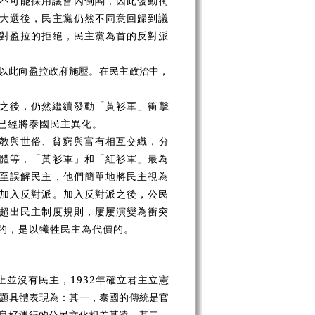
不可能採用議會內倒閣，因此發動街
大選後，民主黨仍然不同意回歸到議
對盈拉的拒絕，民主黨為首的反對派
以此向盈拉政府施壓。在民主政治中，
。
之後，仍然繼續發動「黃衫軍」衝擊
已經將泰國民主異化。
教與世俗、貧窮與富有相互交織，分
體等，「黃衫軍」和「紅衫軍」最為
至誤解民主，他們簡單地將民主視為
加入反對派。加入反對派之後，公民
超出民主制度規則，屢屢演變為衝突
的，是以犧牲民主為代價的。
並沒有民主，1932年確立君主立憲
題具體表現為：其一，泰國的傳統是官
良好運行的公民文化相差甚遠。其二，