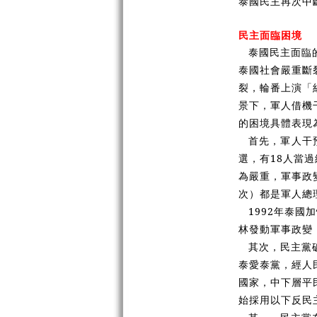
泰國民主再次中
民主面臨困境
泰國民主面臨
泰國社會嚴重斷
裂，輪番上演「
景下，軍人借機
的困境具體表現
首先，軍人干預
選，有18人當過
為嚴重，軍事政
次）都是軍人總
1992年泰
林發動軍事政變
其次，民主黨
泰愛泰黨，經人
國家，中下層平
始採用以下反民