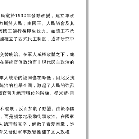
民黨於1932年發動政變，建立軍政
權力屬於人民；由國王、人民議會及其
經國王頒行後即生效力。如國王不承
國確立了西式民主制度，通常研究中
交替統治。在軍人威權政體之下，總
在傳統官僚政治而非現代民主政治的
對軍人統治的認同也在降低，因此反抗
人統治的粗暴企圖，激起了人民的強烈
揮官晉升總理職位的階梯。從米猜‧雷
定和發展，反而加劇了動盪。由於泰國
，而是頻繁地發動街頭政治。在國家
文人總理戴克辛，解散了泰愛泰黨，造
拉育又發動軍事政變推翻了文人政權，