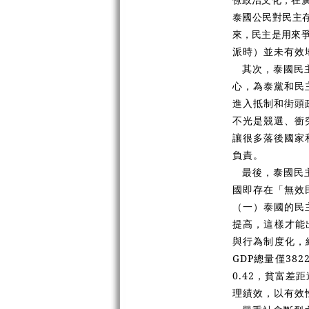
泰國公民對民主
來，民主是用來
派時）並未有效
其次，泰國民
心，為泰黨和民
進入抵制和街頭
不光是競選、衝
讓很多落後國家
負責。
最後，泰國民
國即存在「無效民
（一）泰國的民
提高，這樣才能
與行為制度化，
GDP總量僅38
0.42，貧富
理績效，以有效