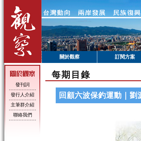
關於觀察
訂閱方案
每期目錄
發刊詞
回顧六波保釣運動｜劉
發行人介紹
主筆群介紹
聯絡我們