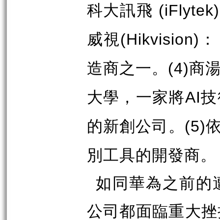
科大訊飛
(iFlytek
威視
：
(Hikvision)
造商之一。
商
(4)
大學，一家將
技
AI
的新創公司。
(5)
別工具的開發商。
如同華為之前的
公司都面臨重大挫