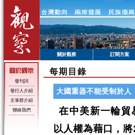
關於觀察
訂閱方案
每期目錄
發刊詞
大國重器不能受制於人
發行人介紹
主筆群介紹
在中美新一輪貿
聯絡我們
以人權為藉口，將