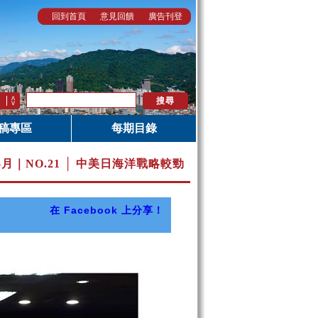
回到首頁
意見回饋
廣告刊登
稿專區
每期目錄
5月｜
NO.21 │ 中美日海洋戰略較勁
在 Facebook 上分享！