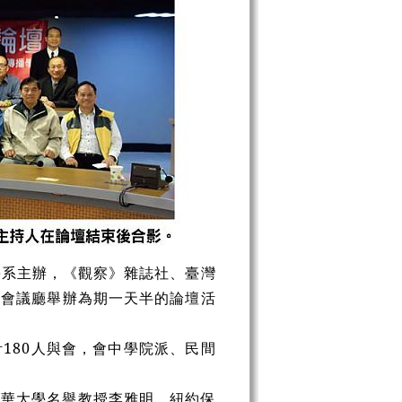
系主辦，《觀察》雜誌社、臺灣
際會議廳舉辦為期一天半的論壇活
180人與會，會中學院派、民間
清華大學名譽教授李雅明、紐約保