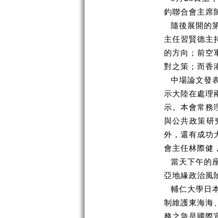
釣聯合會主席
隨後展開的
主任習賢德主
的方向；前空
對之策；而香
中場論文發
示大陸在處理
示。本會常務
與公共政策研
外，還有成功
會主任林際健
當天下午的
亞地緣政治風
輔仁大學日
制維護東海海
務之急是國際