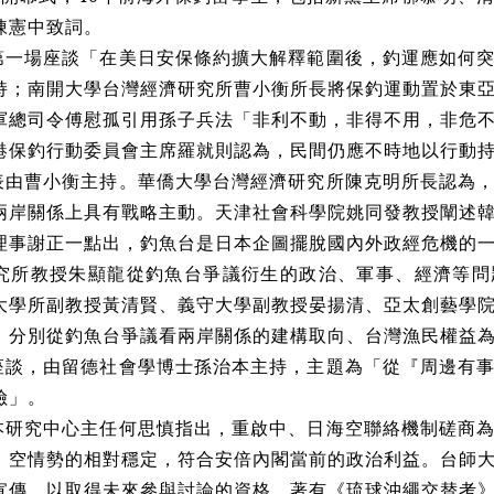
陳憲中致詞。
第一場座談「在美日安保條約擴大解釋範圍後，釣運應如何
持；南開大學台灣經濟研究所曹小衡所長將保釣運動置於東
軍總司令傅慰孤引用孫子兵法「非利不動，非得不用，非危
港保釣行動委員會主席羅就則認為，民間仍應不時地以行動
表由曹小衡主持。華僑大學台灣經濟研究所陳克明所長認為
兩岸關係上具有戰略主動。天津社會科學院姚同發教授闡述
理事謝正一點出，釣魚台是日本企圖擺脫國內外政經危機的
究所教授朱顯龍從釣魚台爭議衍生的政治、軍事、經濟等問
大學所副教授黃清賢、義守大學副教授晏揚清、亞太創藝學
，分別從釣魚台爭議看兩岸關係的建構取向、台灣漁民權益
座談，由留德社會學博士孫治本主持，主題為「從『周邊有
險」。
本研究中心主任何思慎指出，重啟中、日海空聯絡機制磋商
、空情勢的相對穩定，符合安倍內閣當前的政治利益。台師
宣傳，以取得未來參與討論的資格。著有《琉球沖繩交替考