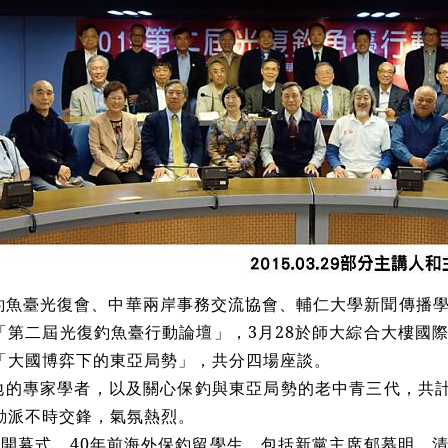
魚臺光復會、中華兩岸事務交流協會、輔仁大學新聞傳播學
「第二屆光復釣魚臺行動論壇」，3月28於師大綜合大樓國
「大國博弈下的東亞局勢」，共分四場座談。
地的專家學者，以及關心保釣與東亞局勢的老中青三代，共計
動派不時交鋒，氣氛熱烈。
上午開幕式，40年前海外保釣留學生，包括新黨主席郁慕明、