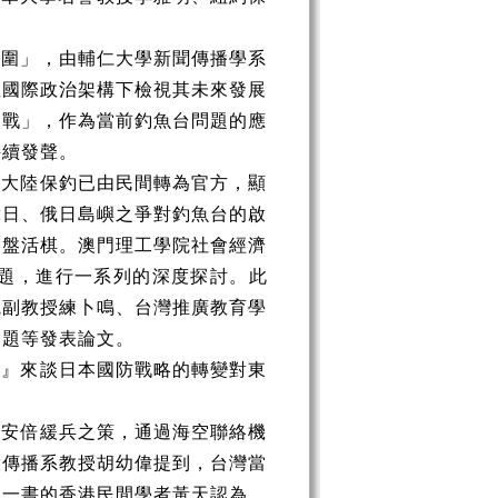
突圍」，由輔仁大學新聞傳播學系
亞國際政治架構下檢視其未來發展
不戰」，作為當前釣魚台問題的應
持續發聲。
，大陸保釣已由民間轉為官方，顯
韓日、俄日島嶼之爭對釣魚台的啟
一盤活棋。澳門理工學院社會經濟
題，進行一系列的深度探討。此
院副教授練卜鳴、台灣推廣教育學
為題等發表論文。
事』來談日本國防戰略的轉變對東
為安倍緩兵之策，通過海空聯絡機
大傳播系教授胡幼偉提到，台灣當
》一書的香港民間學者黃天認為，