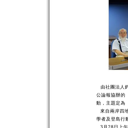
由社團法人釣
公論報協辦的
動，主題定為
來自兩岸四
學者及登島行
3月28日