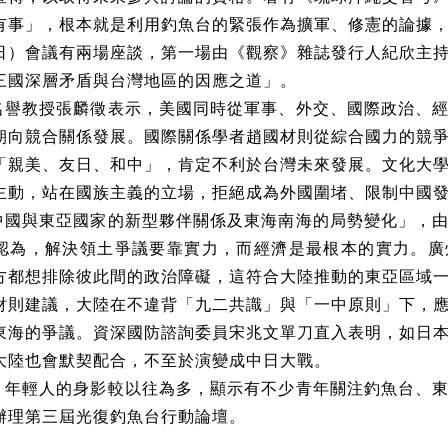
有事」，根本就是利用釣魚台的緊張作為擴軍、修憲的論據
9日）會議有兩場座談，第一場由《觀察》雜誌發行人紀欣主
三國深層矛盾與台灣地區的因應之道」。
名譽教授張麟徵表示，美國同時從軍事、外交、國際政治、
朝向競合關係發展。國際關係學者趙國材則從綜合國力的競
「親美、友日、和中」，肯定不利於台灣未來發展。文化大
主動，站在國族主義的立場，拒絕成為外國圍堵、限制中國
中國與東亞國家的新型夥伴關係及東海南海的局勢變化」，
認為，解決領土爭議要靠實力，而經濟是最根本的實力。廣
方都想排除彼此間的政治障礙，這符合大陸推動的東亞區域
財則建議，大陸在不違背「九二共識」與「一中原則」下，
東海的爭議。資深國防諮詢委員宋兆文單刀直入表明，如日
大陸也會默契配合，不至於演變成中日大戰。
，年輕人的身影較以往為多，顯示有不少青年關注釣魚台、
辦理第三屆光復釣魚台行動論壇。