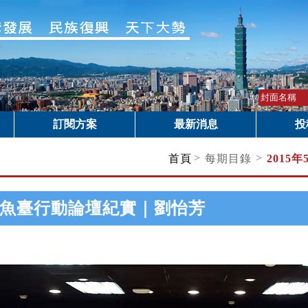
訂閱方案
最新消息
投
>
>
首頁
每期目錄
2015年
魚臺行動論壇紀實｜劉怡芳