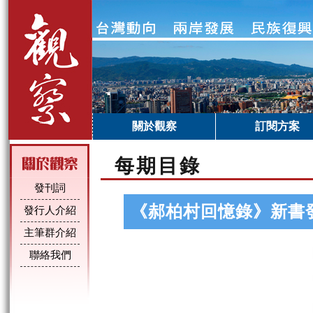
關於觀察
訂閱方案
每期目錄
發刊詞
《郝柏村回憶錄》新書
發行人介紹
主筆群介紹
聯絡我們