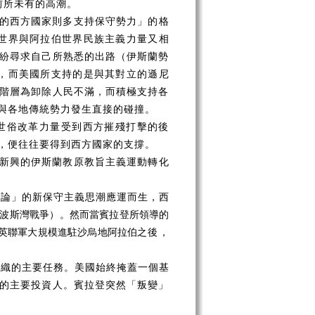
前所未有的高潮。
的西方國家則多支持保守勢力」的格
蘭世界與阿拉伯世界民族主義力量又相
紛尋求自己所熟悉的出路（伊斯蘭勢
派，而美國所支持的是與其對立的遜尼
階層為卸除人民不滿，而積極支持各
與各地傳統勢力發生直接的碰撞。
世俗改革力量受到西方摧殘打擊的後
，便往往要得到西方國家的支撐。
新興的伊斯蘭教原教旨主義運動轉化
突論」的新保守主義思潮應運而生，西
波斯灣戰爭）。然而當賓拉登所領導的
、英聯軍大規模進駐沙烏地阿拉伯
之後，
組織的主要任務。美國始終掩蓋一個基
的主要投資人。賓拉登突然「叛變」