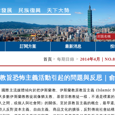
訂閱方案
最新消息
投
>
>
首頁
每期目錄
2014年4月｜
NO
教旨恐怖主義活動引起的問題與反思｜
，
國際主流媒體傾向於把伊斯蘭教、伊斯蘭教原教旨主義
(Islamic 
大多數伊斯蘭教教徒就像猶太教、基督宗教教徒一樣，不過是樸素的
人之間，或個人與社會間）的關係。至於原教旨主義的概念，最早還
些人反對資本主義、自由主義、商品文化的擴張，反對傳統社會結構