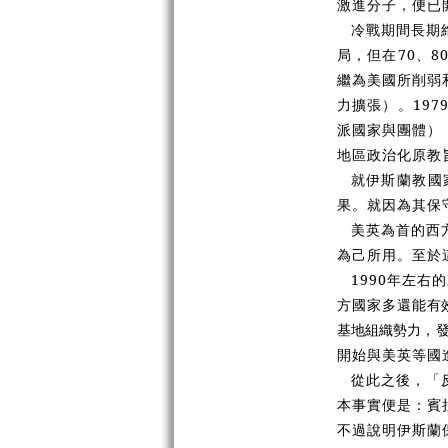
激進分子，便已
冷戰期間長期
局，但在70、
繼為美國所削弱
力擴張）。19
派國家與團體）
地區政治化原教
就伊斯蘭教國
果。就因為其保
美英為首的西
為己所用。至於
1990年左
方國家多還能
有
基地組織勢力，發
開始與美英等國
從此之後，「
本事實便是：賓
不過說明伊斯蘭