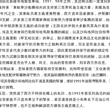
開始在新疆等地製造事端。1997、98年之間，其恐怖活動一度達到
維持著「東歐華沙集團傾向於支持第三世界民族主義力量；美國為首
80年代之交，當東歐共產主義逐漸勢微，西方資本迅速擴張，伊斯
和瓦解，許多第三世界國家傳統宗教勢力便隨著華沙集團的退卻，紛
79年伊朗原教旨主義的成功政變（主因在於伊朗大多數民眾為什葉
，埃及兄弟會與巴勒斯坦哈馬斯集團的崛起，以及沙烏地阿拉伯領導
旨主義運動（即瓦哈比派）的舉止，顯示國際資本及商品文化的擴張
家方面，封建保守的宗教勢力之能夠再次活躍，完全是民族主義、
守性至多代表少數封建勢力的利益，因此要想維持保守政權的穩定性
方勢力試圖沿襲長期支持波斯灣保守國家與巴基斯坦的經驗，設法將
這些國家是否合乎人權、民主、自由的普世標準，則非西方所在意。
右的冷戰結束，意味著西方國家取得空前勝利。此時即使宣揚「文化衝
效地支配伊斯蘭教保守勢力，使其協助國際秩序的重新安排（如巴爾幹、
現其母國沙烏地阿拉伯不過是美國的幫傭，便於1991年波斯灣戰爭美
進行挑戰。
反恐」突然成了西方不時掛在嘴上的名詞，在1991年甚至列為北約
拉登家族不只是布希父子的摯友，甚至還曾經是小布希名下石油公司
保守陣營裡，也不乏能夠解讀西方擴張主義意圖之人。