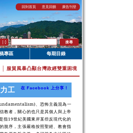
回到首頁
意見回饋
廣告刊登
稿專區
每期目錄
.8 │ 服貿風暴凸顯台灣政經雙重困境
在 Facebook 上分享！
俞力工
fundamentalism)
、恐怖主義混為一
信教者，關心的也只是其個人與上帝
是指19世紀美國東岸某些反現代化的
的脫序，主張嚴格按照聖經、教會指