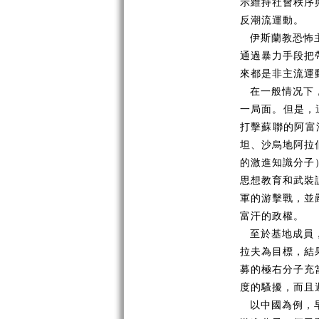
示維持社會秩序
反潮流運動。
伊斯蘭教恐怖
通過暴力手段把
來都是非主流運
在一般情
况
下
一局面。但是，
打擊蘇聯的阿富
坦、沙烏地阿拉
的激進知識分子
思想
教育和武裝
軍的游擊戰，並
富汗的政權。
至於基地成員
拉夫為目標，結
募的極右分子充
度的騷擾，而且
以中國為例，