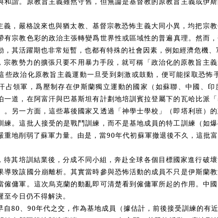
與和諧。原教旨主義雖然守舊，但無論是基督教的原教旨主義或伊斯
主義，嚴格說來也與猶太教、基督宗教恐怖主義大同小異，均把宗教
帶有宗教色彩的政治主張轉變
爲
世界性或區域性的普遍真理。然而，
動，其活躍期也非常短暫，也都有特殊的社會因素，例如經濟危機、
，宗教勢
力的擴張只要不用暴力手段，就可稱「政治化的原教旨主義
這些政治化原教旨主義運動一旦受到刺激或鼓動，便可能採取恐怖手
汗占領軍，
爲
壓制存在伊斯蘭獨立運動的國家（如蘇聯、中國、印
伯一道，在阿富汗與巴基斯坦有計劃地培訓賓拉登屬下的瓦哈比派「
）。另一方面，這些幕後國家又透過「神學士學校」（即塔利班）的
訓練。這批人接受的是戰鬥訓練，而不是基地成員的特工訓練（如爆
嚴重地削弱了蘇軍力量。由是，當90年代初蘇軍撤退後不久，這批
，待其培訓結業後，分成不同小組，奔赴全球各個目標國家進行破壞
果導致該國分崩離析。其實當時參與恐怖活動的成員不只是伊斯蘭教
當僱傭軍。這次烏克蘭的動亂即可清楚看到僱傭軍所起的作用。中國
遲至今日仍不得解決。
早自80、90年代之交，作為基地成員（據估計，前後接受訓練的有