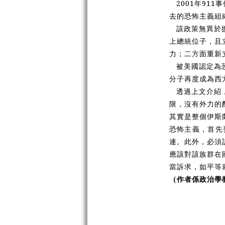
2001年9
去的恐怖主義組
該政策無異於
上總統位子，且
力；二方面重新
被美國認定為
分子再度成為西
透過上文介紹
限，沒有外力的
其實是整個伊斯
恐怖主義，首先
連。此外，必須
應該對該族群在
當訴求，如平等
（作者係政治學