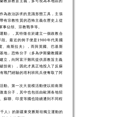
蘭教原教旨主義，多可視為本地區的
作為政治訴求的意識形態工具，主張
帶有宗教性質的恐怖主義在歷史上從
軍事佔領、宗教戰爭等。
運動」，其特徵在於建立一個政教合
段。最近的例子便是1980年代美國
度、南斯拉夫），而與英國、巴基斯
基地」恐怖分子（多為伊斯蘭教國家
建立，向阿富汗難民提供原教旨主義
破技術），因此才真正地投入了反蘇
富有戰鬥經驗的塔利班民兵便奪取了阿
活動。第一次大規模活動便以前南斯
激進分子，其中也包括由歐洲各地招
、蘇聯、印度等國也陸續遭到不同程
近千人）的新疆東突厥斯坦獨立運動的