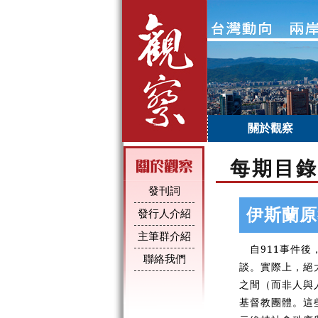
關於觀察
每期目錄
發刊詞
伊斯蘭原
發行人介紹
主筆群介紹
自
911
事件後
聯絡我們
談。實際上，絕
之間（而非人與
基督教團體。這