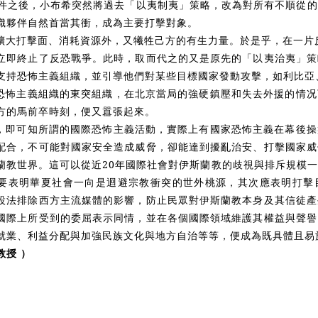
11事件之後，小布希突然將過去「以夷制夷」策略，改為對所有不順從
織夥伴自然首當其衝，成為主要打擊對象。
擴大打擊面、消耗資源外，又犧牲己方的有生力量。於是乎，在一片反
立即終止了反恐戰爭。此時，取而代之的又是原先的「以夷治夷」策
支持恐怖主義組織，並引導他們對某些目標國家發動攻擊，如利比亞
恐怖主義組織的東突組織，在北京當局的強硬鎮壓和失去外援的情
况
方的馬前卒時刻，便又囂張起來。
，即可知所謂的國際恐怖主義活動，實際上有國家恐怖主義在幕後操
配合，不可能對國家安全造成威脅，卻能達到擾亂治安、打擊國家威
蘭教世界。這可以從近20年國際社會對伊斯蘭教的歧視與排斥規模
要表明華夏社會一向是迴避宗教衝突的世外桃源，其次應表明打擊
設法排除西方主流媒體的影響，防止民眾對伊斯蘭教本身及其信徒產
國際上所受到的委屈表示同情，並在各個國際領域維護其權益與聲譽
就業、利益分配與加強民族文化與地方自治等等，便成為既具體且易
教授 ）