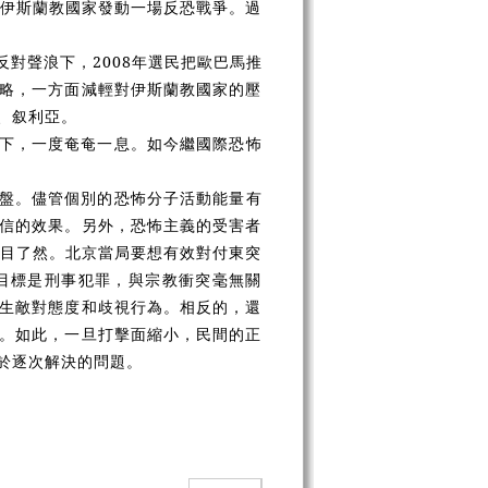
的伊斯蘭教國家發動一場反恐戰爭。過
對聲浪下，2008年選民把歐巴馬推
略，一方面減輕對伊斯蘭教國家的壓
、
叙
利亞。
下，一度奄奄一息。如今繼國際恐怖
盤。儘管個別的恐怖分子活動能量有
信的效果。另外，恐怖主義的受害者
一目了然。北京當局要想有效對付東突
目標是刑事犯罪，與宗教衝突毫無關
生敵對態度和歧視行為。相反的，還
。如此，一旦打擊面縮小，民間的正
於逐次解決的問題。