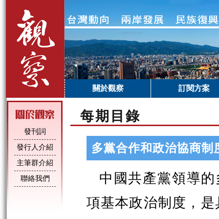
關於觀察
訂閱方案
每期目錄
發刊詞
多黨合作和政治協商制
發行人介紹
主筆群介紹
中國共產黨領導的
聯絡我們
項基本政治制度，是