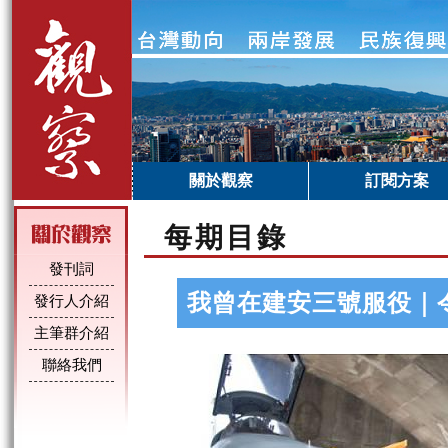
關於觀察
訂閱方案
每期目錄
發刊詞
我曾在建安三號服役｜
發行人介紹
主筆群介紹
聯絡我們