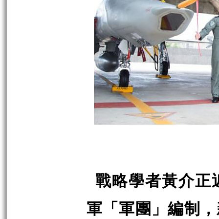
戰略學者黃介正
軍「軍團」編制，