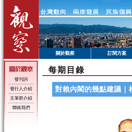
關於觀察
訂閱方案
每期目錄
發刊詞
對賴內閣的幾點建議｜
發行人介紹
主筆群介紹
聯絡我們