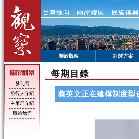
關於觀察
訂閱方案
每期目錄
發刊詞
蔡英文正在建構制度型
發行人介紹
主筆群介紹
聯絡我們