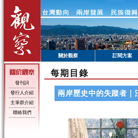
關於觀察
訂閱方案
每期目錄
發刊詞
兩岸歷史中的失蹤者｜
發行人介紹
主筆群介紹
聯絡我們