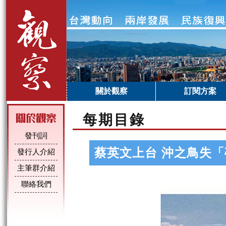
關於觀察
訂閱方案
每期目錄
發刊詞
蔡英文上台 沖之鳥失
發行人介紹
主筆群介紹
聯絡我們