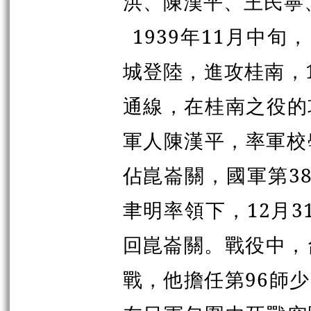
洪、陳漢平、王民寧
1939年11月中
城登陸，進攻桂南，
通線，在桂南之役的
軍人陳漢平，率軍校學
佔
崑
崙關，國軍第3
聿明率領下，12月3
回
崑
崙關。戰役中，
戰，他擔任第96師