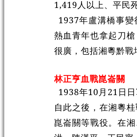
1,419人以上、平民
1937年盧溝橋事
熱血青年也拿起刀槍
很廣，包括湘粵黔戰
林正亨血戰崑崙關
1938年10月21
自此之後，在湘粵桂
崑崙關等戰役。在湘