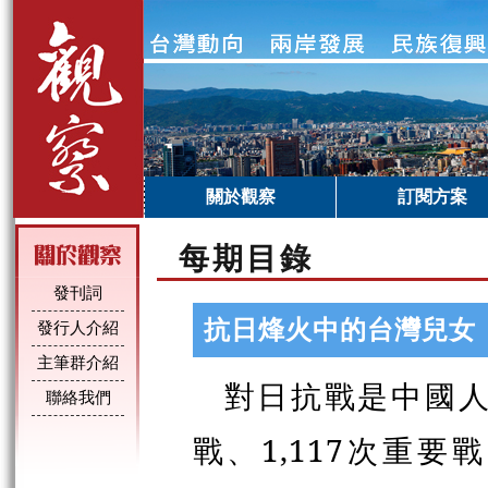
關於觀察
訂閱方案
每期目錄
發刊詞
抗日烽火中的台灣兒女
發行人介紹
主筆群介紹
對日抗戰是中國人
聯絡我們
戰、1,117次重要