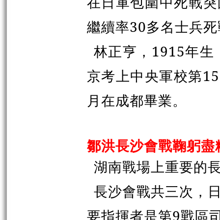
在日軍包圍中死戰突
繼續率30多名士兵死
林正亨，1915年
京考上中央軍校第15
月在成都畢業。
鄒洪長沙會戰鞠躬盡
湖南戰場上重要的
長沙會戰共三次，
要指揮者是第9戰區