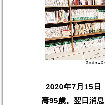
年
月
日
2020
7
15
壽
歲。翌日消息
95