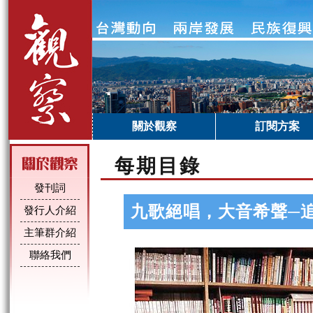
關於觀察
訂閱方案
每期目錄
發刊詞
九歌絕唱，大音希聲─
發行人介紹
主筆群介紹
聯絡我們