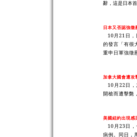
辭，這是日本
日本又否認強徵
10月21日
的發言「有很
重申日軍強徵
加拿大國會遭攻
10月22日
開槍而遭擊斃
美國紐約出現感
10月23日
病例。同日，