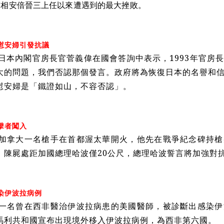
首相安倍晉三上任以來遭遇到的最大挫敗。
慰安婦引發抗議
，日本內閣官房長官菅義偉在國會答詢中表示，1993年官房
大的問題，我們否認那個發言。政府將為恢復日本的名譽和
慰安婦是「鐵證如山，不容否認」。
擊者闖入
，加拿大一名槍手在首都渥太華開火，他先在戰爭紀念碑持
，陳屍處距加國總理哈波僅20公尺，總理哈波誓言將加強對
染伊波拉病例
，一名曾在西非醫治伊波拉病患的美國醫師，被診斷出感染
馬利共和國宣布出現境外移入伊波拉病例，為西非第六國。