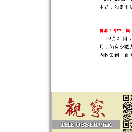
主題，勾畫出
香港「占中」與
10
月
21
日
月，仍有少數
內收集到一百