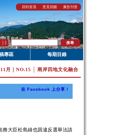
回到首頁
意見回饋
廣告刊登
稿專區
每期目錄
年11月｜
NO.15 │ 兩岸四地文化融合
在 Facebook 上分享！
法務大臣松島綠也因違反選舉法請