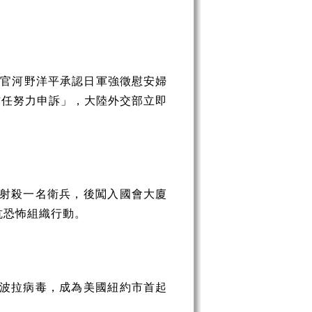
長官河野洋平承認日軍強徵慰安婦
信任努力申訴」，大陸外交部立即
槍射殺一名衛兵，後闖入國會大廈
抗恐怖組織行動。
伊波拉病毒，成為美國紐約市首起