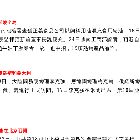
延燒全島
台南地檢署查獲正義食品公司以飼料用油混充食用豬油。16
法院聲押頂新前董事長魏應充。24日越南工商部證實，頂新
題牛油下游業者，統一也中招，19項熱銷產品淪陷。
俄羅斯和義大利
18日，大陸國務院總理李克強，應德國總理梅克爾、俄羅斯
、俄、義進行正式訪問。17日李克強在米蘭出席「第10屆
全會在北京召開
至23日，中共第18屆中央委員會第四次全體會議在北京舉行