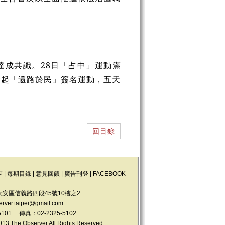
達成共識。
28
日「占中」運動滿
發起「還路於民」簽名運動，五天
回目錄
區
|
每期目錄
|
意見回饋
|
廣告刊登
|
FACEBOOK
大安區信義路四段45號10樓之2
erver.taipei@gmail.com
5101 傳真：02-2325-5102
e Observer All Rights Reserved.