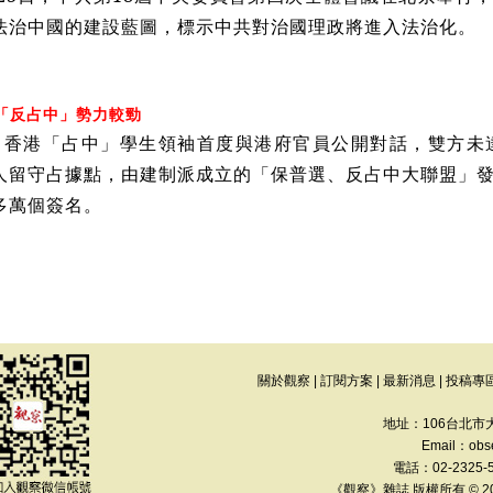
法治中國的建設藍圖，標示中共對治國理政將進入法治化。
「反占中」勢力較勁
，香港「占中」學生領袖首度與港府官員公開對話，雙方未
人留守占據點，由建制派成立的「保普選、反占中大聯盟」
多萬個簽名。
關於觀察
|
訂閱方案
|
最新消息
|
投稿專
地址：106台北市
Email：
obs
電話：02-2325-
《觀察》雜誌 版權所有 © 2013 Th