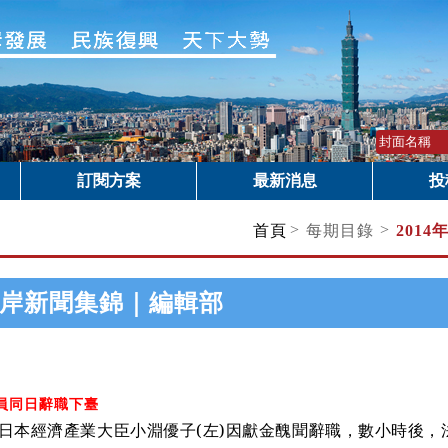
訂閱方案
最新消息
投
>
>
首頁
每期目錄
2014
岸新聞集錦｜編輯部
員同日辭職下臺
日本經濟產業大臣小淵優子(左)因獻金醜聞辭職，數小時後，