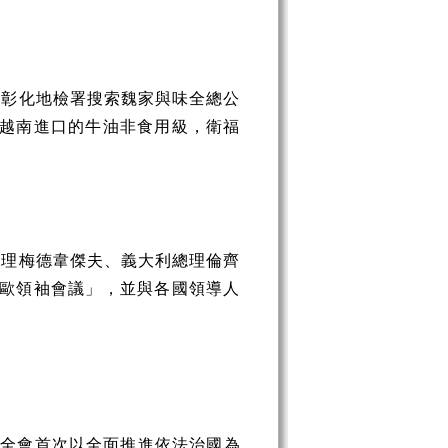
日彰化地檢署搜索魏家與味全總公
自越南進口的牛油非食用級，衛福
總理梅德韋傑夫、義大利總理倫齊
亞歐領袖會議」，並與各國領導人
，全會首次以全面推進依法治國為