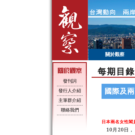
關於觀察
每期目錄
發刊詞
國際及兩
發行人介紹
主筆群介紹
聯絡我們
日本兩名女性閣
10月20日，