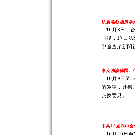
頂新黑心油風暴
10月8日，
司後，17日
部追查頂新問
李克強訪德國、
10月9日至
的邀請，赴德
交換意見。
中共18屆四中
10月20日