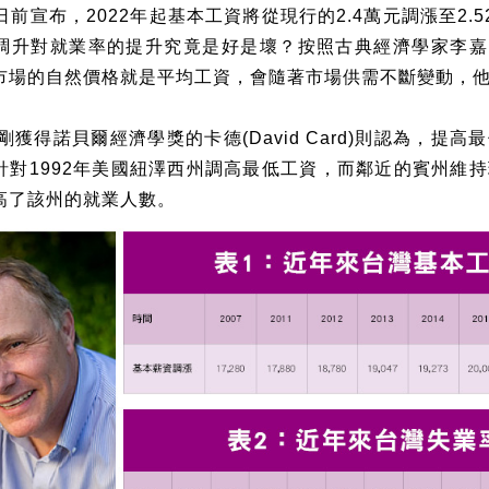
日前宣布，
2022
年起基本工資將從現行的
2.4
萬元調漲至
2.5
調升對就業率的提升究竟是好是壞？按照古典經濟學家李嘉
市場的自然價格就是平均工資，會隨著市場供需不斷變動，
剛獲得諾貝爾經濟學獎的卡德
(David Card)
則認為，提高最
針對
1992
年美國紐澤西州調高最低工資，而鄰近的賓州維持
高了該州的就業人數。