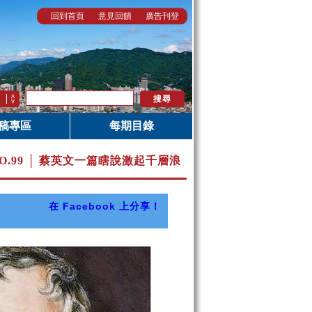
回到首頁
意見回饋
廣告刊登
稿專區
每期目錄
O.99 │ 蔡英文一篇瞎說激起千層浪
在 Facebook 上分享！