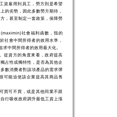
工資雇用到員工，勞方則是希望
判上的劣勢，因此多數勞方期待，
勞方，甚至制定一套政策，保障勞
」
(maximin)
社會福利函數，指的
等於社會中間所得者的效用水準，
追求中間所得者的效用最大化。
。從資方的角度來看，政府提高
有獨占性或獨特性，是否為其他企
果多數消費者對該項產品的需求彈
很可能迫使該企業提高其商品售
可買可不買，或是其他同業不跟
能自行吸收政府調升最低工資上漲