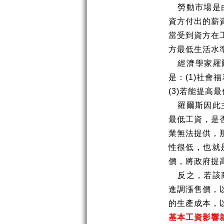
勞動市場是
資方付出的薪
當受到資方在
方最低生活水
經濟學家羅
是：
(1)
社會福
(3)
若能提高最
羅爾斯因此
最低工資，是
業無法提供，
性很低，也就
價，將政府提
反之，若該
進調漲售價，
的生產成本，
基本工資影響