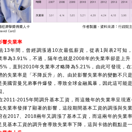
影響失業率
去
13
年間，曾經調漲過
10
次最低薪資，從表
1
與表
2
可知
業率為
3.91%
，不過，隔年也就是
2008
年的失業率卻是上升
85%
，直到
2010
年失業率才略降為
5.21%
，由此可發現，在
灣的失業率是「不降反升」的。由於影響失業率的變數不只
是美國雷曼兄弟事件爆發，導致全球金融風暴，因此這可能
因。
在
2011-2015
年間調升基本工資，而這幾年的失業率呈現逐
低失業率發揮了顯著的影響，這段期間基本工資的調漲與失
府在
2017
、
2018
兩年又調漲了基本工資，而這兩年的失業
足見基本工資的調升會導致失業率下降，這與卡德的觀點是