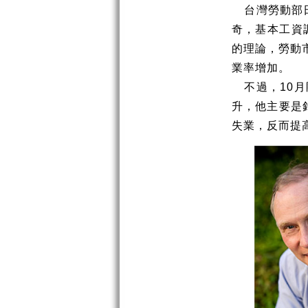
台灣勞動部
奇，基本工資
的理論，勞動
業率增加。
不過，
10
月
升，他主要是
失業，反而提