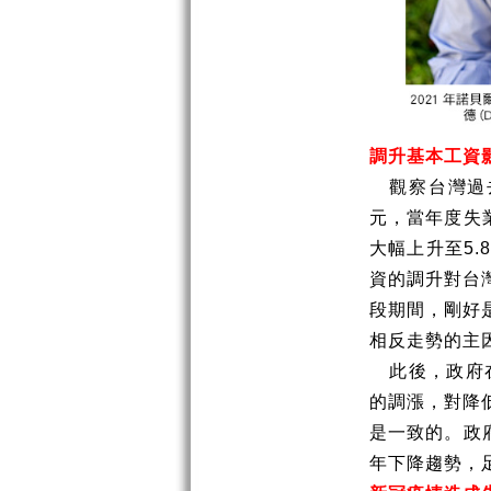
調升基本工資
觀察台灣過
元，當年度失
大幅上升至
5.
資的調升對台
段期間，剛好
相反走勢的主
此後，政府
的調漲，對降
是一致的。政
年下降趨勢，