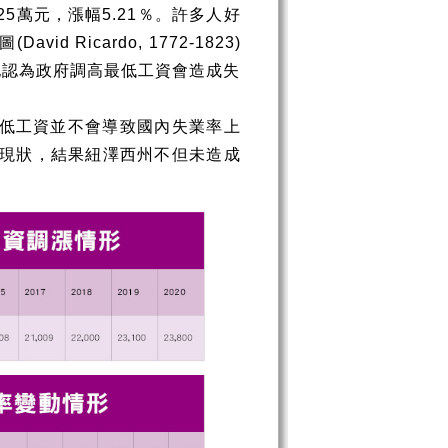
25
萬元，漲幅
5.21
％。許多人好
圖
(David Ricardo, 1772-1823)
他認為政府調高最低工資會造成失
低工資並不會導致國內失業率上
現狀，結果紐澤西州不但未造成