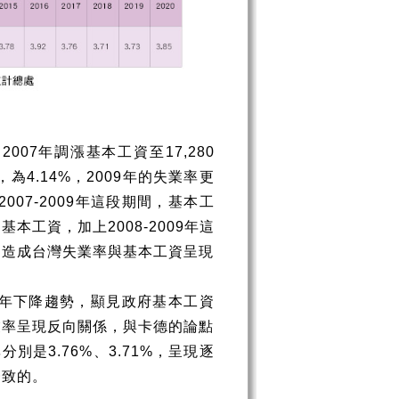
，
2007
年調漲基本工資至
17,280
，為
4.14%
，
2009
年的失業率更
2007-2009
年這段期間，基本工
是基本工資，加上
2008-2009
年這
是造成台灣失業率與基本工資呈現
年下降趨勢，顯見政府基本工資
業率呈現反向關係，與卡德的論點
率分別是
3.76%
、
3.71%
，呈現逐
一致的。