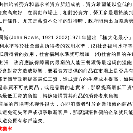
由供給者勞方和需求者資方所組成的，資方希望能以愈低的
資愈高愈好，在勞動市場上，相對於資方，勞工多是居於談
工作條件、尤其是薪資不公平的對待時，政府能夠出面協助
準。
爾斯
(John Rawls, 1921-2002)1971
年提出「極大化最小
利水準等於社會最高所得者的效用水準，
(2)
社會福利水準
低所得者的效用，社會福利水準就可增加，
(4)
社會的目的在
主張，政府應該保障國內最窮的人能三餐獲得最起碼的溫飽
否會對資方造成影響，要看資方提供的商品在市場上是否具
那麼儘管政府提高最低工資，造成資方的生產成本提高，如
是非買不可的商品，或是品牌的忠實者，那麼提高最低工資
高最低工資的負擔，轉嫁給購買其商品的消費者來負擔。
商品的市場需求彈性很大，亦即消費者對於企業漲價的商品
以避免流失客戶或須爭取新客戶，那麼調漲售價的企業就只
以避免原有客戶流失。
就業率