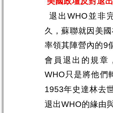
美國政壇反對退
退出
並非
WHO
久，蘇聯就因美國
率領其陣營內的
9
會員退出的規章
只是將他們
WHO
年史達林去
1953
退出
的緣由
WHO