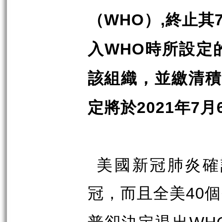
（
）
終止其
WHO
,
入
時所設定
WHO
該組織，並繳清
定將於
年
月
2021
7
美國新冠肺炎確
冠，而且全美
個
40
普卻決定退出