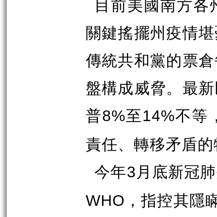
目前美國南方各
關鍵搖擺州疫情堪
傳統共和黨的票倉
盤構成威脅。最新
普
至
不等
8%
14%
責任、轉移矛盾的
今年
月底新冠肺
3
，指控其隱
WHO