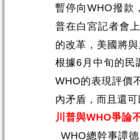
暫停向
撥款
WHO
普在白宮記者會
的改革，美國將與
根據
月中旬的民
6
的表現評價
WHO
內矛盾，而且還可
川普與
爭論
WHO
總幹事譚德
WHO