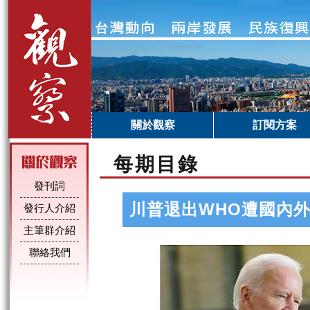
關於觀察
訂閱方案
每期目錄
發刊詞
川普退出WHO遭國內
發行人介紹
主筆群介紹
聯絡我們