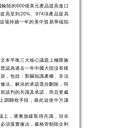
國輸陸的
600
億美元產品提高進口
品提高至到
20%
、
974
項產品提高
這場持續一年的美中貿易爭端陷
善文本平衡三大核心議題上極限施
川普認為過去一年中國大陸沒有積
內容，包括：剽竊知識產權、非法
「修法」解決的承諾逕自刪除，同
之前談判的共識及承諾，而且更威
上調關稅手段，藉此迫使中方讓
端上，逐漸放緩取得共識，但在
方必須落實修法，嚴格管制陸企利