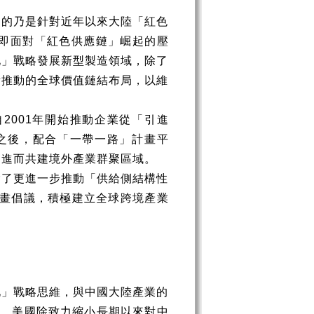
目的乃是針對近年以來大陸「紅色
即面對「紅色供應鏈」崛起的壓
化」戰略發展新型製造領域，除了
所推動的全球價值鏈結布局，以維
自
2001
年開始推動企業從「引進
之後，配合「一帶一路」計畫平
，進而共建境外產業群聚區域。
除了更進一步推動「供給側結構性
畫倡議，積極建立全球跨境產業
化」戰略思維，與中國大陸產業的
端，美國除致力縮小長期以來對中