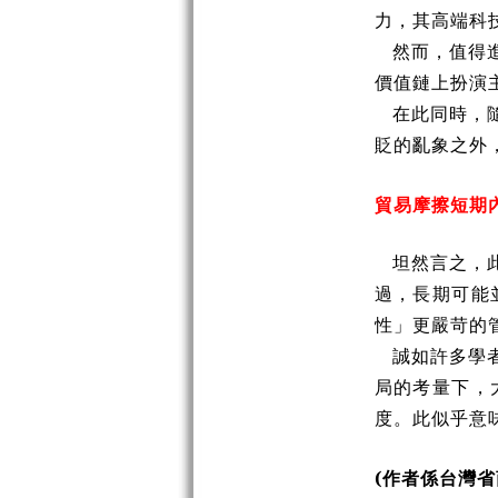
力，其高端科
然而，值得
價值鏈上扮演
在此同時，
貶的亂象之外
貿易摩擦短期
坦然言之，
過，長期可能
性」更嚴苛的
誠如許多學
局的考量下，
度。此似乎意
(
作者係台灣省