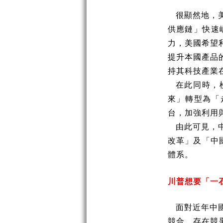
很顯然地，
供應鏈」快速
力，美國希望
提升本國產品
持其科技產業
在此同時，
來」轉型為「
台，加強利用
由此可見，
改革」及「中
體系。
川普想要「一
面對近年中
競合，存在競