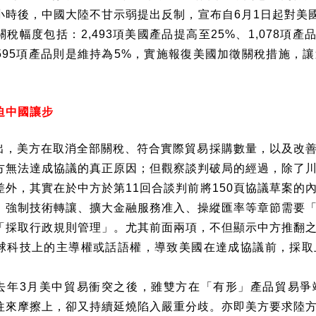
小時後，中國大陸不甘示弱提出反制，宣布自
6
月
1
日起對美
關稅幅度包括：
2,493
項美國產品提高至
25%
、
1,078
項產
595
項產品則是維持為
5%
，實施報復美國加徵關稅措施，讓
迫中國讓步
出，美方在取消全部關稅、符合實際貿易採購數量，以及改
方無法達成協議的真正原因；但觀察談判破局的經過，除了
差外，其實在於中方於第
11
回合談判前將
150
頁協議草案的
、強制技術轉讓、擴大金融服務准入、操縱匯率等章節需要
「採取行政規則管理」。尤其前面兩項，不但顯示中方推翻
球科技上的主導權或話語權，導致美國在達成協議前，採取
去年
3
月美中貿易衝突之後，雖雙方在「有形」產品貿易爭
往來摩擦上，卻又持續延燒陷入嚴重分歧。亦即美方要求陸