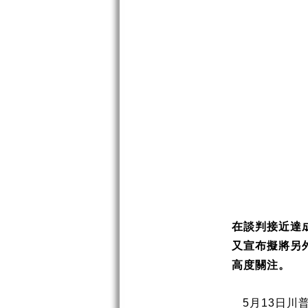
在談判接近達
又宣布擬將另
高度關注。
5
月
13
日川