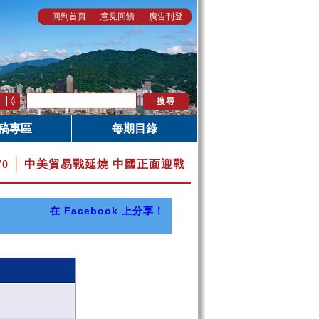
回到首頁
意見回饋
廣告刊登
稿專區
每期目錄
.70 │ 中美貿易戰延燒 中國正面迎戰
在 Facebook 上分享！