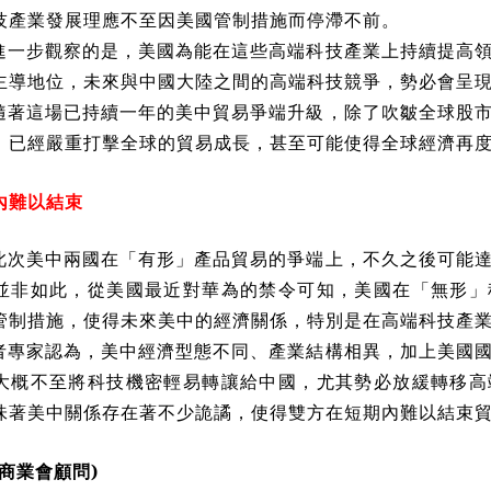
技產業發展理應不至因美國管制措施而停滯不前。
進一步觀察的是，美國為能在這些高端科技產業上持續提高
主導地位，未來與中國大陸之間的高端科技競爭，勢必會呈
隨著這場已持續一年的美中貿易爭端升級，除了吹皺全球股
，已經嚴重打擊全球的貿易成長，甚至可能使得全球經濟再
內難以結束
此次美中兩國在「有形」產品貿易的爭端上，不久之後可能
並非如此，從美國最近對華為的禁令可知，美國在「無形」
管制措施，使得未來美中的經濟關係，特別是在高端科技產
者專家認為，美中經濟型態不同、產業結構相異，加上美國
大概不至將科技機密輕易轉讓給中國，尤其勢必放緩轉移高
味著美中關係存在著不少詭譎，使得雙方在短期內難以結束
商業會顧問
)