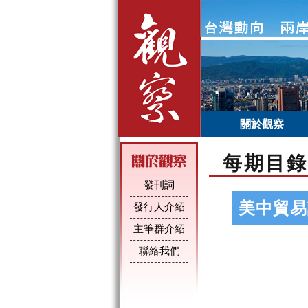
關於觀察
每期目錄
發刊詞
美中貿易
發行人介紹
主筆群介紹
聯絡我們