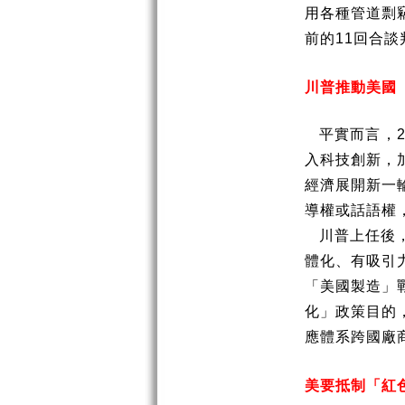
用各種管道剽
前的
11
回合談
川普推動美國
平實而言，
入科技創新，
經濟展開新一
導權或話語權
川普上任後
體化、有吸引
「美國製造」
化」政策目的
應體系跨國廠
美要抵制「紅