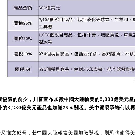
成協議的前夕，川普宣布加徵中國大陸輸美的
2,000
億美元產
外的
3,250
億美元產品也加徵
25
％關稅。美中貿易爭端何以
普又推文威脅，若中國大陸報復美國加徵關稅，則恐將使得