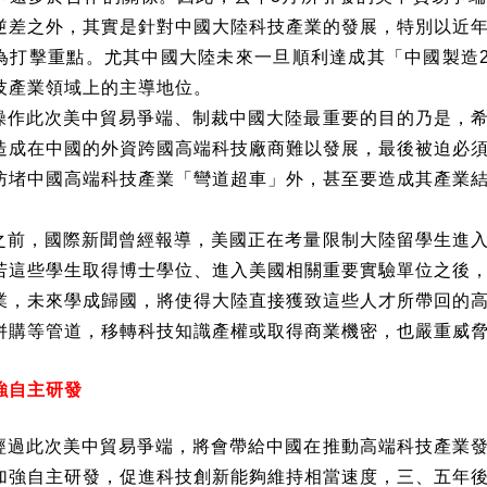
逆差之外，其實是針對中國大陸科技產業的發展，特別以近
為打擊重點。尤其中國大陸未來一旦順利達成其「中國製造
技產業領域上的主導地位。
操作此次美中貿易爭端、制裁中國大陸最重要的目的乃是，
造成在中國的外資跨國高端科技廠商難以發展，最後被迫必
防堵中國高端科技產業「彎道超車」外，甚至要造成其產業
之前，國際新聞曾經報導，美國正在考量限制大陸留學生進
若這些學生取得博士學位、進入美國相關重要實驗單位之後
業，未來學成歸國，將使得大陸直接獲致這些人才所帶回的
併購等管道，移轉科技知識產權或取得商業機密，也嚴重威
強自主研發
經過此次美中貿易爭端，將會帶給中國在推動高端科技產業
加強自主研發，促進科技創新能夠維持相當速度，三、五年