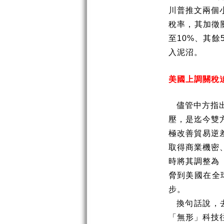
川普推文兩個
稅率，其加徵
至
10%
、其餘
入泥沼。
美國上調關稅
儘管中方指
壓，是迄今雙
極改善貿易逆
取得商業機密
時將其調整為
脅到美國在全
步。
換句話說，
「無形」科技