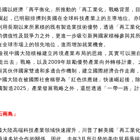
美國以經濟「再平衡化」所推動的「再工業化」戰略背景，
崛起，已明顯排擠到美國在全球科技產業上的主導地位。亦
利用長期以來所累積的既有製造業技術優勢，透過「再工業
的價值性及競爭力之外，更進一步吸引新興國家積極參與其
在全球市場上的領先地位，進而增加就業機會。
檢視中國大陸積極建立跨境產業布局的思維，其實可以溯
走出去」戰略，以及
2009
年鼓勵優勢產業向外轉移計畫。
與其伙伴國家雙邊和多邊合作機制，建立國際經濟合作走廊
中國大陸在被國際社會稱譽為「紅色供應鏈」快速崛起後，
國製造
2025
」產業發展戰略之外，還想透過「一帶一路」計
石兩鳥」
國大陸高端科技產業領域快速躍升，川普了解美國「再工業
爭遠多於合作的關係。因此，去年
3
月所引發的美中貿易爭