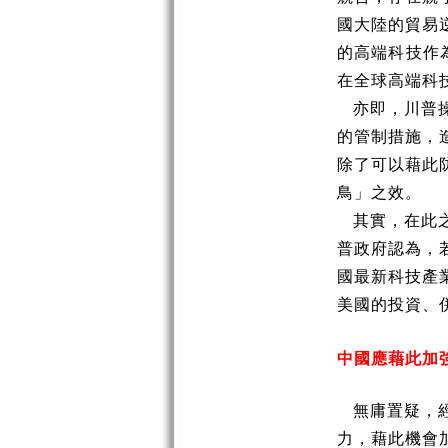
國大陸的貿易
的高端科技作
在全球高端科
亦即，川普
的管制措施，
除了可以藉此
鳥」之效。
其實，在此
普政府認為，
國最新科技產
美國的投資、
中國應藉此加
無庸置疑，
力，藉此機會