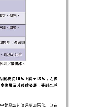
品關稅從
10
％上調至
25
％，之後
再度復燃及其後續發展，受到全球
美中貿易談判僵局更加惡化。但在