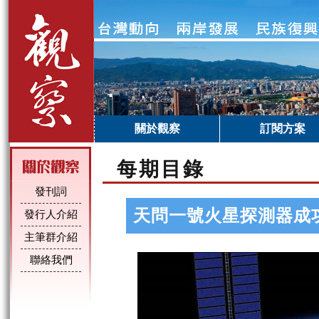
關於觀察
訂閱方案
每期目錄
發刊詞
天問一號火星探測器成
發行人介紹
主筆群介紹
聯絡我們