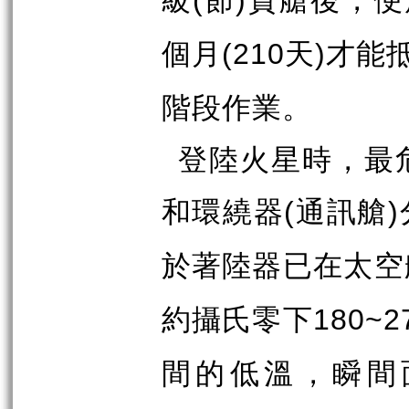
(
)
個月
天
才能
(210
)
階段作業。
登陸火星時，最
和環繞器
通訊艙
(
)
於著陸器已在太空
約攝氏零下
180~2
間的低溫，瞬間