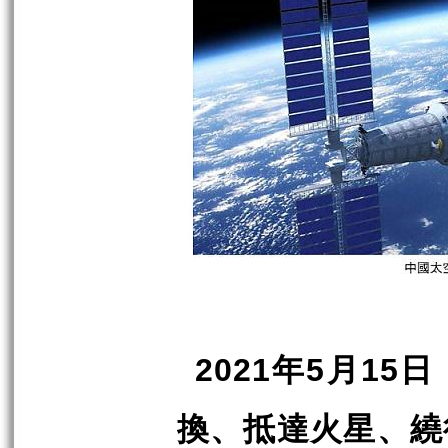
年
月
日
2021
5
15
換、抵達火星、繞