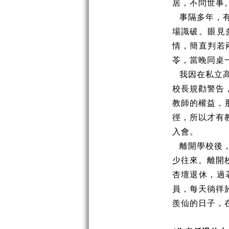
居，不問世事
事隔多年，
場識破。眼見
情，簡直判若
苓，當晚同桌
我因在私立
校長規勸警告
教師的權益，
徑，所以才有
入會。
離開學校後
少往來。離開
杏壇退休，過
員，每天徜徉
羨仙的日子，