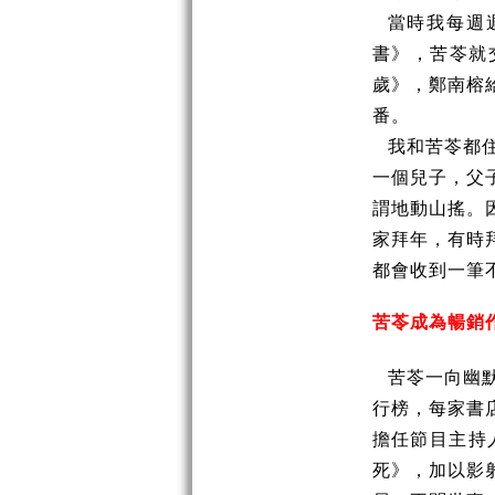
當時我每週
書》，苦苓就
歲》，鄭南榕
番。
我和苦苓都
一個兒子，父
謂地動山搖。
家拜年，有時
都會收到一筆
苦苓成為暢銷
苦苓一向幽
行榜，每家書
擔任節目主持
死》，加以影