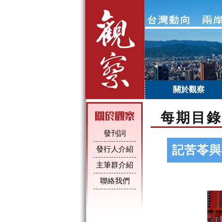
關於觀察
每期目錄
發刊詞
記苦苓與
發行人介紹
主筆群介紹
聯絡我們