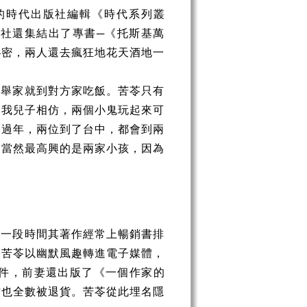
的時代出版社編輯《時代系列叢
社還集結出了專書─《托斯基萬
秘密，兩人還去瘋狂地花天酒地一
，舉家就到對方家吃飯。苦苓只有
和我兒子相仿，兩個小鬼玩起來可
曆過年，兩位到了台中，都會到兩
。當然最高興的是兩家小孩，因為
有一段時間其著作經常上暢銷書排
來苦苓以幽默風趣轉進電子媒體，
件，前妻還出版了《一個作家的
作也全數被退貨。苦苓從此埋名隱