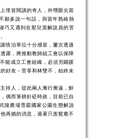
椅上埋首閱讀的奇人，外甥眼尖當
不願多說一句話，與當年熟絡熱
碰巧又遇到在那兒當解說員的苦
氣。
，讓情治單位十分感冒，屢次透過
體透露，將推動教師組工會以保障
教不能成立工會組織，必須另闢蹊
我的好友－苦苓和林雙不，始終未
目主持人，從此兩人漸行漸遠，鮮
耘，偶而筆耕針砭時政，目前已自
武陵農場雪霸國家公園生態解說
出他再婚的消息，過著只羨鴛鴦不