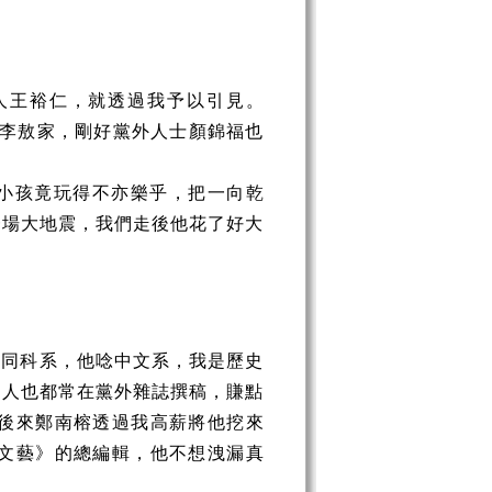
人王裕仁，就透過我予以引見。
路李敖家，剛好黨外人士顏錦福也
小孩竟玩得不亦樂乎，把一向乾
一場大地震，我們走後他花了好大
不同科系，他唸中文系，我是歷史
兩人也都常在黨外雜誌撰稿，賺點
後來鄭南榕透過我高薪將他挖來
文藝》的總編輯，他不想洩漏真