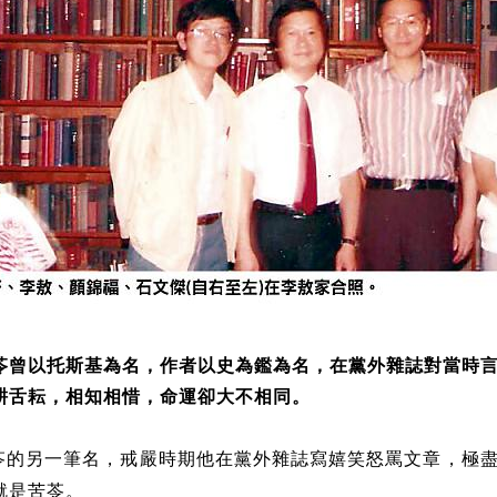
苓曾以托斯基為名，作者以史為鑑為名，在黨外雜誌對當時
耕舌耘，相知相惜，命運卻大不相同。
苓的另一筆名，戒嚴時期他在黨外雜誌寫嬉笑怒罵文章，極
就是苦苓。