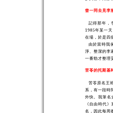
曾一同去見李
記得那年，
1985年某
在場，於是四
由於當時我
淨、整潔的李
一番勁才整理
苦苓的托斯基
苦苓原名王
系，有一段時
外快。我筆名
《自由時代》
名，因此每周