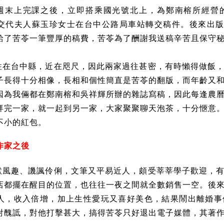
週末上完課之後，立即搭乘國光號北上，為鄭南榕所經營
交代夫人蘇玉珍女士在台中公路局車站轉交稿件。後來出版
給了苦苓一筆豐厚的稿費，苦苓為了酬謝我送稿辛苦且保守
住在台中縣，近在咫尺，因此兩家過往甚密，有時懶得做飯
子長得十分相像，長相和個性簡直是苦苓的翻版，而年齡又
因為我倆都在鄭南榕和吳祥輝所辦的雜誌寫稿，因此每逢農
拜完一家，就一起到另一家，大家聚聚聊天泡茶，十分愜意
不小的紅包。
作家之後
默風趣、譏諷伶俐，文筆又平易近人，頗受莘莘學子歡迎，
店都擺在醒目的位置，也往往一夜之間就全數銷售一空。後
人，收入倍增，加上生性愛玩又喜好美色，結果鬧出離婚事
射醜詆，對他打擊甚大，搞得苦苓只好退出電子媒體，其著