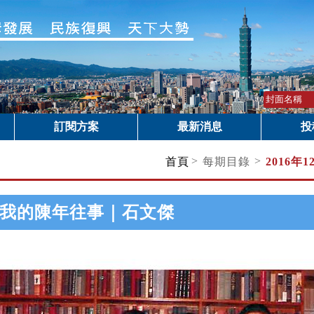
訂閱方案
最新消息
投
>
>
首頁
每期目錄
2016年
我的陳年往事｜石文傑