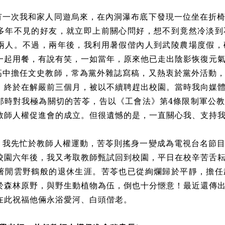
。
有一次我和家人同遊烏來，在內洞瀑布底下發現一位坐在折
多年不見的好友，就立即上前關心問好，想不到竟然冷淡到
兩人。不過，兩年後，我利用暑假偕內人到武陵農場度假，
一起用餐，有說有笑，一如當年，原來他已走出陰影恢復元
高中擔任文史教師，常為黨外雜誌寫稿，又熱衷於黨外活動
，終於在解嚴前三個月，被以不續聘趕出校園。當時我向媒
那時對我極為關切的苦苓，告以《工會法》第4條限制軍公
教師人權促進會的成立。但很遺憾的是，一直關心我、支持
，我先忙於教師人權運動，苦苓則搖身一變成為電視台名節
校園六年後，我又考取教師甄試回到校園，平日在校辛苦舌
著閒雲野鶴般的退休生涯。苦苓也已從絢爛歸於平靜，擔任
於森林原野，與野生動植物為伍，倒也十分愜意！最近還傳
在此祝福他倆永浴愛河、白頭偕老。