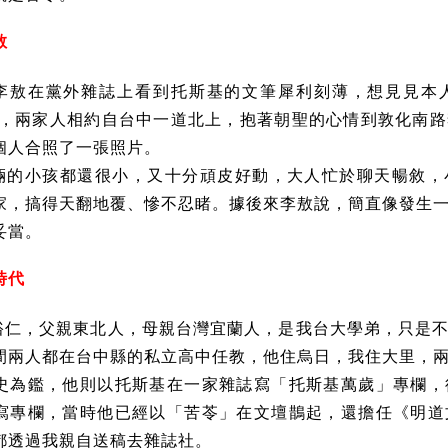
敖
李敖在黨外雜誌上看到托斯基的文筆犀利刻薄，想見見本
一天，兩家人相約自台中一道北上，抱著朝聖的心情到敦化南
個人合照了一張照片。
倆的小孩都還很小，又十分頑皮好動，大人忙於聊天暢敘，
家，搞得天翻地覆、慘不忍睹。據後來李敖說，簡直像發生
妥當。
時代
裕仁，父親東北人，母親台灣宜蘭人，是我台大學弟，只是
間兩人都在台中縣的私立高中任教，他住烏日，我住大里，
史為鑑，他則以托斯基在一家雜誌寫「托斯基萬歲」專欄，
寫專欄，當時他已經以「苦苓」在文壇鵲起，還擔任《明道
都透過我親自送稿去雜誌社。