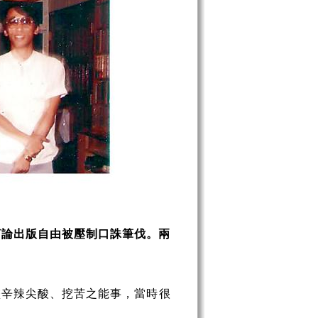
言論出版自由被壓制口誅筆伐。兩
盡辛辣尖酸、挖苦之能事，當時很