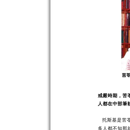
戒嚴時期，苦
人都在中部筆
托斯基是苦
多人都不知那