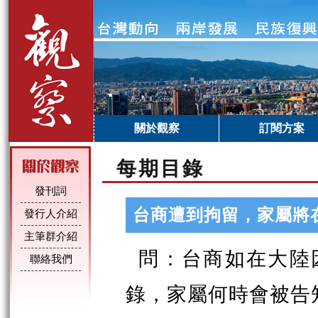
關於觀察
訂閱方案
每期目錄
發刊詞
台商遭到拘留，家屬將
發行人介紹
主筆群介紹
問：台商如在大陸
聯絡我們
錄，家屬何時會被告