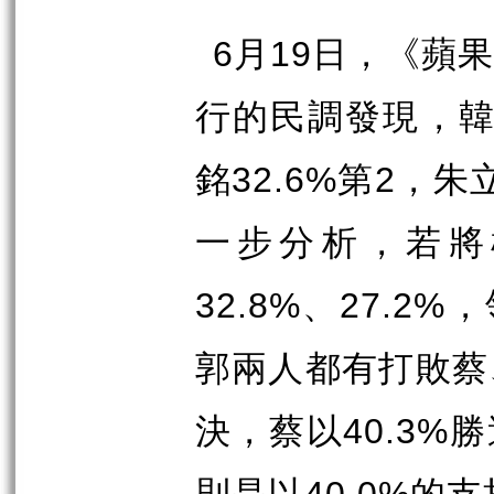
6
月
19
日，《蘋果
行的民調發現，
銘
32.6%
第
2
，朱
一步分析，若將
32.8%
、
27.2%
，
郭兩人都有打敗蔡
決，蔡以
40.3%
勝