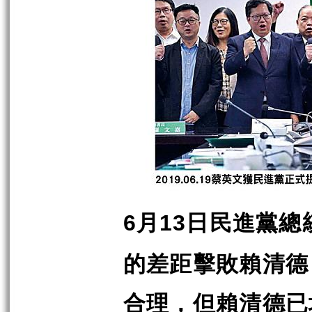
月
日民進黨總
6
13
的差距擊敗賴清德
合理，但賴清德已