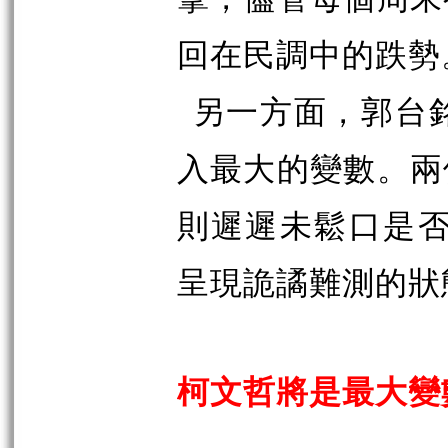
回在民調中的跌勢
另一方面，郭台
入最大的變數。兩
則遲遲未鬆口是
呈現詭譎難測的狀
柯文哲將是最大變