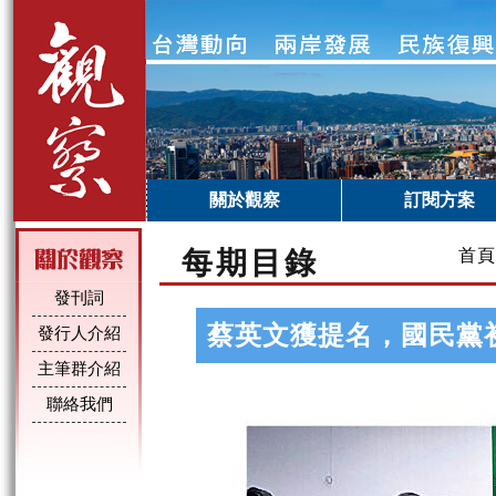
關於觀察
訂閱方案
每期目錄
首頁
發刊詞
蔡英文獲提名，國民黨
發行人介紹
主筆群介紹
聯絡我們