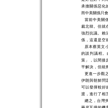
承擔關係惡化
而中美關係只
當前中美關
裁北韓。但就
強烈抗議。賴
係，這還是空
原本蔡英文
的談判議程。
策」，以間接
平解決，但統
更進一步觀
伊朗與朝鮮問
可以發揮較好的
渡，進行了相
總之，台灣
兩岸互撞的機