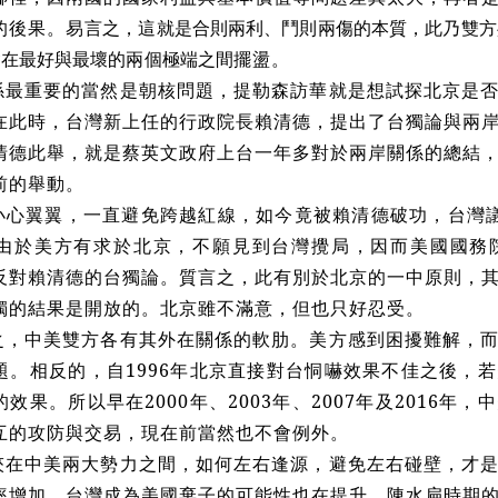
的後果。易
言之，這就是合則兩利、鬥則兩傷的本質，此乃雙方
會在最好與最壞的兩個極端之間
擺盪。
係最重要的當然是朝核問題，提勒森訪華就是想試探北京是
在此時，台灣新上任的行政院長賴清德，提出了台獨論與兩
清德此舉，就是蔡英文政府上台一年多對於兩岸關係的總結
前的舉動。
小心翼翼，一直避免跨越紅線，如今竟被賴清德破功，台灣
由於美方有求於北京，不願見到台灣攪局，因而美國國務
反對賴清德的台獨論。質言之，此有別於北京的一中原則，
獨的結果是開放的。北京雖不滿意，但也只好忍受。
之，中美雙方各有其外在關係的軟肋。美方感到困擾難解，
題。相反的，自1996年北京直接對台恫嚇效果不佳之後，
效果。所以早在2000年、2003年、2007年及2016年
互的攻防與交易，現在前當然也不會例外。
夾在中美兩大勢力之間，如何左右逢源，避免左右碰壁，才
率增加，台灣成為美國棄子的可能性也在提升，陳水扁時期