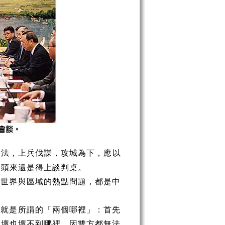
兵法，上兵伐謀，攻城為下，應以
到頭來還是得上談判桌。
有世界與區域的熱點問題，都是中
。
也就是所謂的「兩個哪裡」：首先
是壞也壞不到哪裡，因雙方都無法