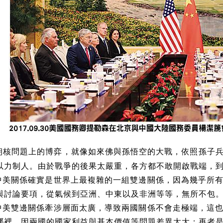
朝核問題上的博弈，就像如來佛與孫悟空的大戰，依照孫子
以力制人。由於戰爭的後果太嚴重，各方都不敢開啟戰端，
中美關係確實是世界上最複雜的一組雙邊關係，因為幾乎所
與討論要項，從氣候到亞洲、中東以及非洲等等，無所不包
中美雙邊關係牽涉層面太廣，導致兩國關係不會走極端，這
哪裡，因兩國的國家利益與基本價值等問題差異太大；再者