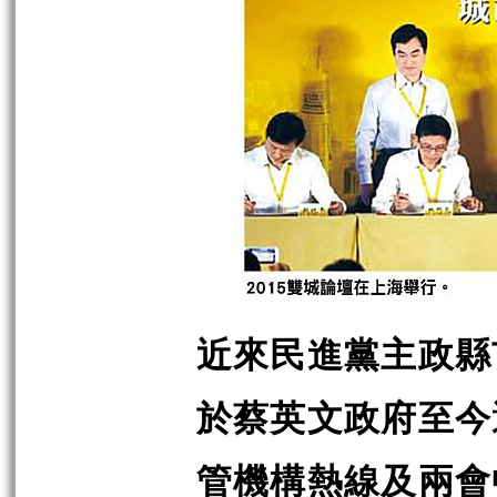
近來民進黨主政縣
於蔡英文政府至今
管機構熱線及兩會