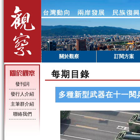
關於觀察
訂閱方案
每期目錄
發刊詞
多種新型武器在十一閱
發行人介紹
主筆群介紹
聯絡我們