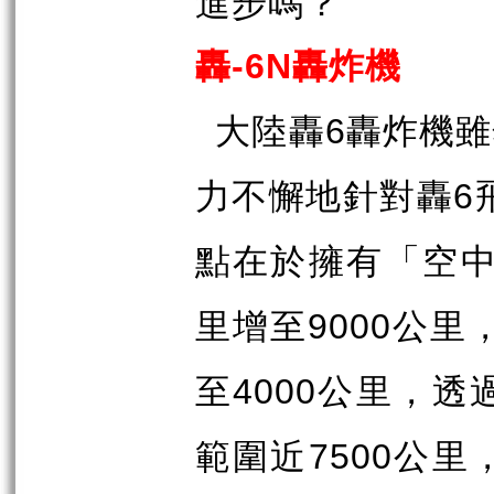
進步嗎？
轟
轟炸機
-6N
大陸轟
轟炸機雖
6
力不懈地針對轟
6
點在於擁有「空
里增至
公里
9000
至
公里，透
4000
範圍近
公里
7500