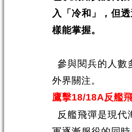
入「冷和」，但透
樣能掌握。
參與閱兵的人數
外界關注。
鷹擊
反艦
18/18A
反艦飛彈是現代
軍逐漸服役的同時