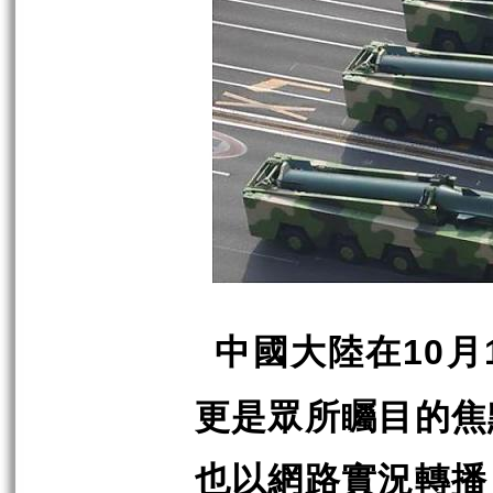
中國大陸在
月
10
更是眾所矚目的焦
也以網路實況轉播