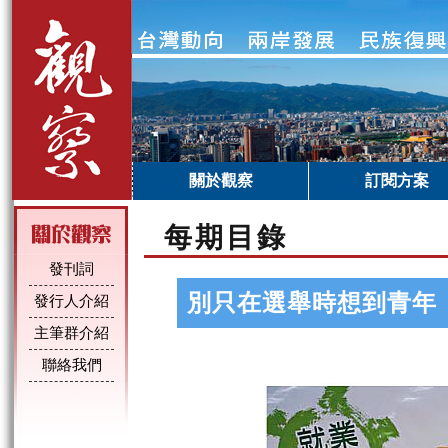
關於觀察
訂閱方案
每期目錄
發刊詞
別只在選舉時想到青年
發行人介紹
主筆群介紹
聯絡我們