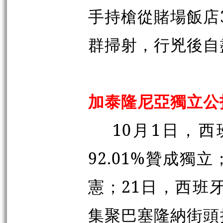
手持槍從賭場飯店
群掃射，行兇後自盡
加泰隆尼亞獨立公
10月1日，
92.01%贊成獨
憲；21日，西班
集聚巴塞隆納街頭