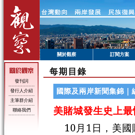
關於觀察
訂閱方案
每期目錄
發刊詞
國際及兩岸新聞集錦｜
發行人介紹
主筆群介紹
美賭城發生史上最
聯絡我們
10月1日，美