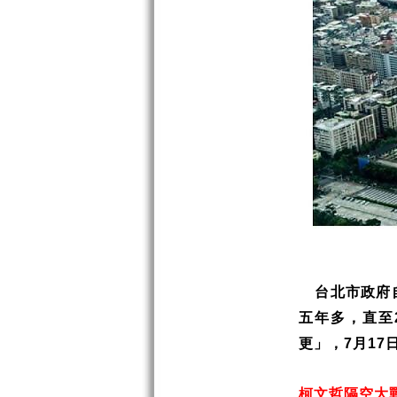
台北市政府
五年多，直至
更」，
月
7
17
柯文哲隔空大