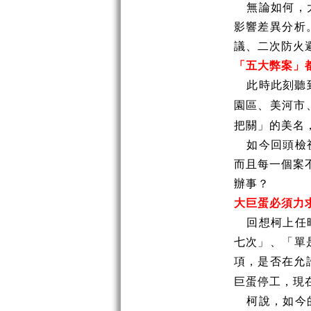
無論如何，
影響差異分析
議、二次防火
「五大弊案」
此時此刻聽
園區、美河市
把關」的美名
如今回頭檢
而且每一個案
辦事？
大巨蛋必須力
回想柯上任
七次」、「單
項，是否在允
巨蛋停工，現
柯說，如今