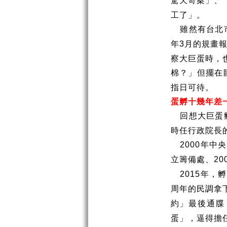
驚天奇案」、
工了」。
雖然有台北
年
月的規畫
3
察大巨蛋時，
棉？」但擺在
指日可待。
蛋孵十幾年差
回想大巨蛋
時任行政院長
年中央
2000
立籌備處、
20
年，孵
2015
周年的民調拿
約」最後通牒
蛋」，逼得擔