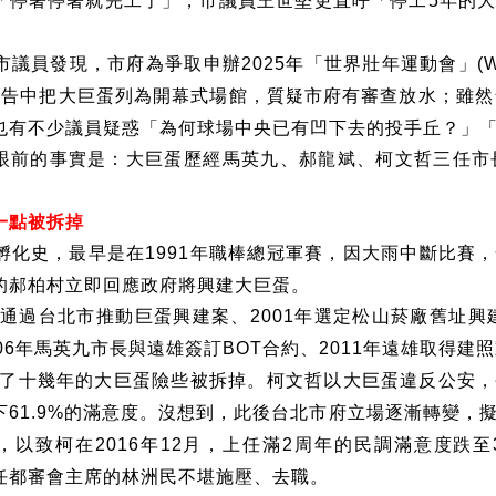
「停著停著就完工了」，市議員王世堅更直呼「停工
年的
5
市議員發現，市府為爭取申辦
年「世界壯年運動會」
2025
(
報告中把大巨蛋列為開幕式場館，質疑市府有審查放水；雖然
也有不少議員疑惑「為何球場中央已有凹下去的投手丘？」
眼前的事實是：大巨蛋歷經馬英九、郝龍斌、柯文哲三任市
一點被拆掉
孵化史，最早是在
年職棒總冠軍賽，因大雨中斷比賽，
1991
的郝柏村立即回應政府將興建大巨蛋。
通過台北市推動巨蛋興建案、
年選定松山菸廠舊址興
2001
年馬英九市長與遠雄簽訂
合約、
年遠雄取得建照
06
BOT
2011
了十幾年的大巨蛋險些被拆掉。柯文哲以大巨蛋違反公安，
下
的滿意度。沒想到，此後台北市府立場逐漸轉變，
61.9%
，以致柯在
年
月，上任滿
周年的民調滿意度跌至
2016
12
2
任都審會主席的林洲民不堪施壓、去職。