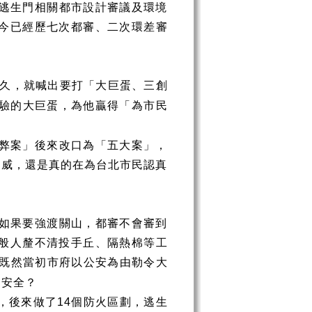
逃生門相關都市設計審議及環境
今已經歷七次都審、二次環差審
。
久，就喊出要打「大巨蛋、三創
驗的大巨蛋，為他贏得「為市民
弊案」後來改口為「五大案」，
官威，還是真的在為台北市民認真
如果要強渡關山，都審不會審到
般人釐不清投手丘、隔熱棉等工
既然當初市府以公安為由勒令大
不安全？
，後來做了
個防火區劃，逃生
14