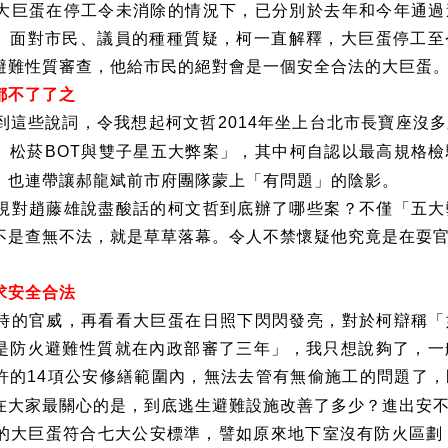
大巨蛋在停工令未消除的情況下，已分別於去年和今年通過
。面對市民、議員的種種質疑，柯一直解釋，大巨蛋停工至
避難性質審查，他給市民的絕對會是一個安全合法的大巨蛋
都不了了之
到這些說詞，令我想起柯文哲
年坐上台北市長寶座沒多
2014
、松菸
與雙子星五大弊案」，其中柯自認以最高規格檢
BOT
，也連帶讓郝龍斌前市府團隊蒙上「有問題」的陰影。
視對趙藤雄說盡酸話的柯文哲到底辦了哪些案？不僅「五大
不是查無不法，就是草草落幕。令人不禁懷疑他究竟是在耍
求安全合法
時的官威，再看看大巨蛋在日照下閃閃發亮，對於柯辯稱「
是防火避難性質就在內政部審了三年」，我只想說夠了，一
許的
項公安修繕範圍內，無法去管有無偷施工的問題了，
14
在大家最關心的是，到底逃生避難設施改善了多少？進出安
的大巨蛋符合七大公安標準，譬如原來地下室沒有防火區劃