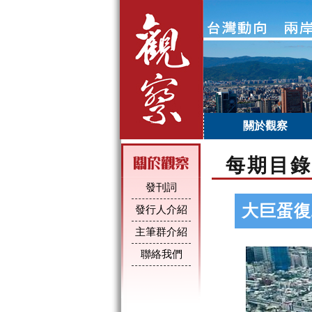
關於觀察
每期目錄
發刊詞
大巨蛋復
發行人介紹
主筆群介紹
聯絡我們