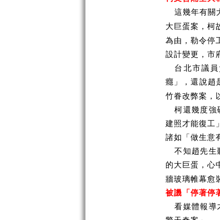
這幾年有關
大巨蛋案，柯
為由，勒令停
設計變更，市
台北市議員
癮」，還說趙
竹眷改弊案，
柯還幾度強
建照才能復工
諸如「做生意
不知趙先生
的大巨蛋，心
牆玻璃帷幕愈
被譏「停著停
看媒體報導