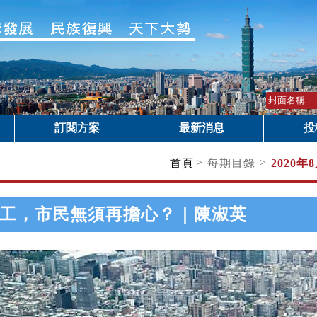
訂閱方案
最新消息
投
>
>
首頁
每期目錄
2020年
工，市民無須再擔心？｜陳淑英