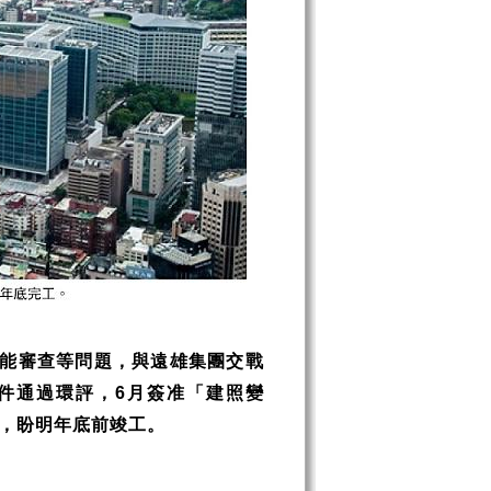
能審查等問題，與遠雄集團交戰
件通過環評，
月簽准「建照變
6
，盼明年底前竣工。