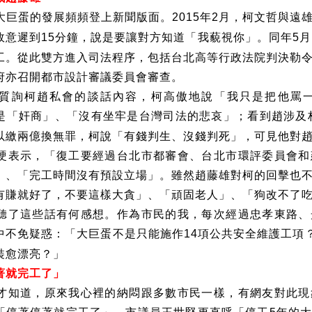
大巨蛋的發展頻頻登上新聞版面。
年
月，柯文哲與遠
2015
2
故意遲到
分鐘，說是要讓對方知道「我藐視你」。同年
月
15
5
工。從此雙方進入司法程序，包括台北高等行政法院判決勒
府亦召開都市設計審議委員會審查。
質詢柯趙私會的談話內容，柯高傲地說「我只是把他罵
是「奸商」、「沒有坐牢是台灣司法的悲哀」；看到趙涉及
以繳兩億換無罪，柯說「有錢判生、沒錢判死」，可見他對
硬表示，「復工要經過台北市都審會、台北市環評委員會和
」、「完工時間沒有預設立場」。雖然趙藤雄對柯的回擊也
有賺就好了，不要這樣大貪」、「頑固老人」、「狗改不了
聽了這些話有何感想。作為市民的我，每次經過忠孝東路、
中不免疑惑：「大巨蛋不是只能施作
項公共安全維護工項
14
裝愈漂亮？」
著就完工了」
才知道，原來我心裡的納悶跟多數市民一樣，有網友對此現