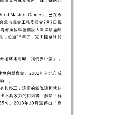
大巨蛋竟然像變魔術一樣，都快完
，已在今
World Masters Games)
台北市議會工務委員會
月
日視
7
7
「為何座位區會擺設大量屋頂隔熱
長，超過
年了，完工開幕終於
15
全場球迷高喊「我們要巨蛋」，
建室內體育館、
年台北市成
2002
動工。
令其停工，這樣的氣魄讓柯就任
擬出不具效力的切結書，解除「解
％。
年
月還傳出「喬
35
2018
10