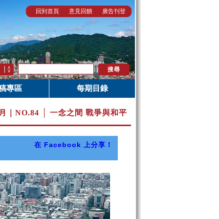
回到首頁
意見回饋
廣告刊登
稿專區
每期目錄
8月｜
NO.84 │ 一念之間 戰爭與和平
在 Facebook 上分享！