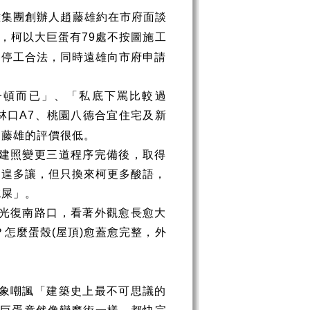
雄集團創辦人趙藤雄約在市府面談
，柯以大巨蛋有
處不按圖施工
79
令停工合法，同時遠雄向市府申請
一頓而已」、「私底下罵比較過
林口
、桃園八德合宜住宅及新
A7
趙藤雄的評價很低。
建照變更三道程序完備後，取得
不遑多讓，但只換來柯更多酸語，
吃屎」。
光復南路口，看著外觀愈長愈大
？怎麼蛋殼
屋頂
愈蓋愈完整，外
(
)
象嘲諷「建築史上最不可思議的