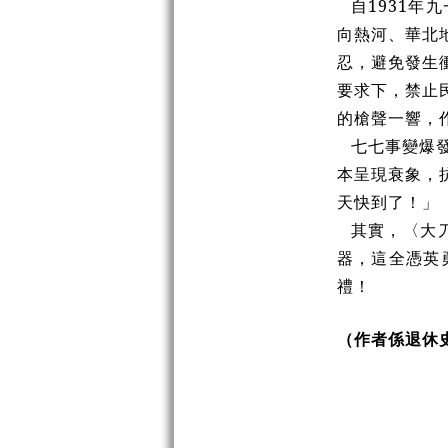
自1931
向熱河、華北
忍，避免發生
要求下，禁止
的槍聲一響，
七七事變爆
本呈現衰象，
天快到了！」
其實，〈大
器，這全憑英
禮！
（作者係退休