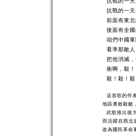
抗戰的一天
抗戰的一天
前面有東北
後面有全國
咱們中國軍
看準那敵人
把他消滅，
衝啊，殺！
殺！殺！殺
這首歌的作者
地區勇敢殺敵
此歌推出後
而活躍在西北
改為國民革命