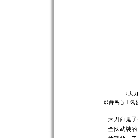
〈大
鼓舞民心士氣
大刀向鬼子
全國武裝的