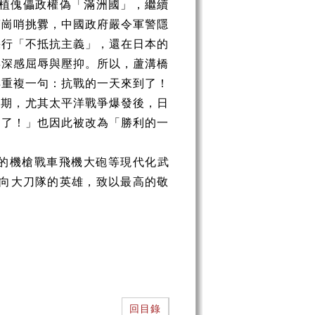
扶植傀儡政權偽「滿洲國」，繼續
警崗哨挑釁，中國政府嚴令軍警隱
採行「不抵抗主義」，還在日本的
年深感屈辱與壓抑。所以，蘆溝橋
再重複一句：抗戰的一天來到了！
後期，尤其太平洋戰爭爆發後，日
到了！」也因此被改為「勝利的一
的機槍戰車飛機大砲等現代化武
應向大刀隊的英雄，致以最高的敬
回目錄