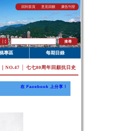
回到首頁
意見回饋
廣告刊登
稿專區
每期目錄
月｜
NO.47 │ 七七80周年回顧抗日史
在 Facebook 上分享！