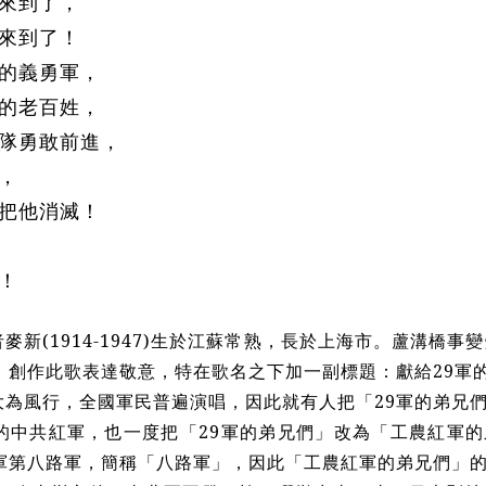
來到了，
來到了！
的義勇軍，
的老百姓，
隊勇敢前進，
，
把他消滅！
！
麥新(1914-1947)生於江蘇常熟，長於上海市。蘆溝橋事
，創作此歌表達敬意，特在歌名之下加一副標題：獻給29軍
大為風行，全國軍民普遍演唱，因此就有人把「29軍的弟兄
的中共紅軍，也一度把「29軍的弟兄們」改為「工農紅軍
軍第八路軍，簡稱「八路軍」，因此「工農紅軍的弟兄們」