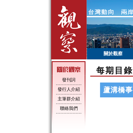
關於觀察
每期目錄
發刊詞
蘆溝橋事
發行人介紹
主筆群介紹
聯絡我們