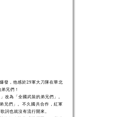
變爆發，他感於29軍大刀隊在華北
的弟兄們！
們」改為「全國武裝的弟兄們」。
的弟兄們」。不久國共合作，紅軍
的歌詞也就沒有流行開來。