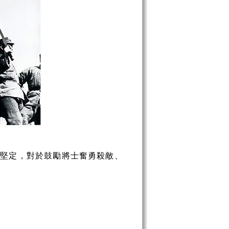
壯堅定，對於鼓勵將士奮勇殺敵、