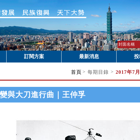
訂閱方案
最新消息
投
>
>
首頁
每期目錄
2017年7
變與大刀進行曲｜王仲孚