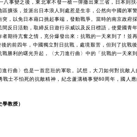
年九一八事變之後，東北軍不發一槍一彈撤出東三省，日本則
地區擴張，並派出日本浪人到處惹是生非，公然向中國的軍
衝突，以免日本藉口挑起事端，發動戰爭。當時的南京政府
民間反日活動，取締反日遊行示威以及反日標語，使愛國青
作者期待亢奮之情，充分爆發出來：抗戰的一天來到了！並
發後的前四年，中國獨立對日抗戰，處境艱苦，但到了抗戰
抗戰勝利的曙光升起，〈大刀進行曲〉中的「抗戰的一天來
刀進行曲〉也是一首悲壯的軍歌。試想，大刀如何對抗敵人
勇戰士不怕死的抗敵精神，紀念蘆溝橋事變80周年，國人
史學教授）