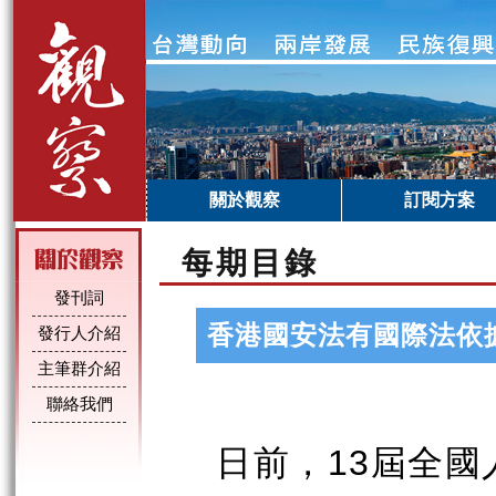
關於觀察
訂閱方案
每期目錄
發刊詞
香港國安法有國際法依
發行人介紹
主筆群介紹
聯絡我們
日前，
屆全國
13