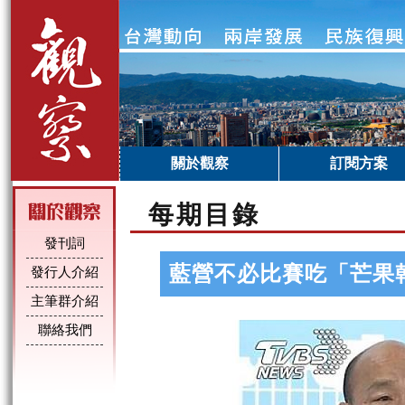
關於觀察
訂閱方案
每期目錄
發刊詞
藍營不必比賽吃「芒果
發行人介紹
主筆群介紹
聯絡我們