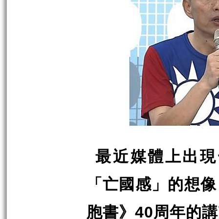
最近媒體上出現
「亡國感」的想像
胞書》
周年的講
40