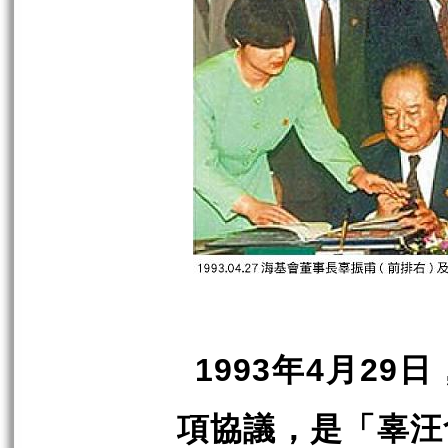
年
月
日
1993
4
29
項協議，是「辜汪