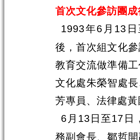
首次文化參訪團成
年
月
日
1993
6
13
後，首次組文化參
教育交流做準備工
文化處朱榮智處長
芳專員、法律處黃
月
日至
日
6
13
17
務副會長、鄒哲開