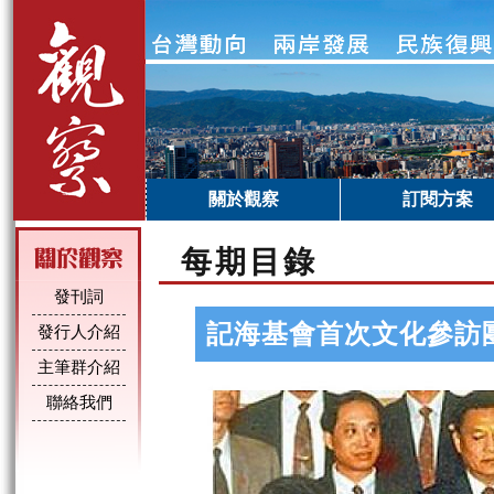
關於觀察
訂閱方案
每期目錄
發刊詞
記海基會首次文化參訪
發行人介紹
主筆群介紹
聯絡我們