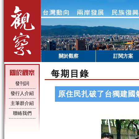
關於觀察
訂閱方案
每期目錄
發刊詞
原住民扎破了台獨建國
發行人介紹
主筆群介紹
聯絡我們