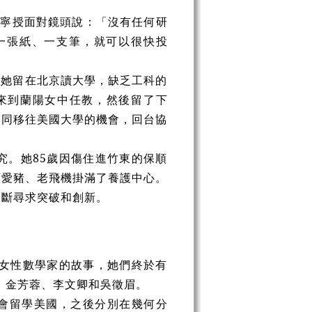
道寧授面對鏡頭說：「沒有任何研
一張紙、一支筆，就可以很快投
，她留在北京讀大學，缺乏工科的
她來到蘭陽女中任教，然後留了下
一同移往美國大學的機會，回台協
究。她85歲因傷住進竹東的保順
可愛豬、老飛機掛滿了養護中心。
不斷尋求突破和創新。
灣女性數學家的故事，她們終於有
、金芳蓉、李文卿和吳徵眉。
會留學美國，之後分別在幾何分