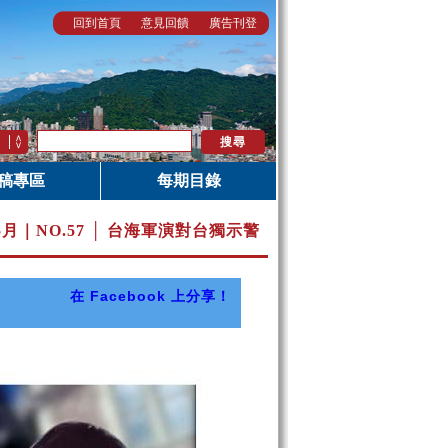
回到首頁
意見回饋
廣告刊登
稿專區
每期目錄
5月｜
NO.57 │ 台海軍演對台獨示警
在 Facebook 上分享！