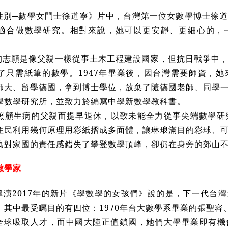
性別─數學女鬥士徐道寧》片中，台灣第一位女數學博士徐
適合做數學研究。相對來說，她可以更安靜、更細心的，
的志願是像父親一樣從事土木工程建設國家，但抗日戰爭中
了只需紙筆的數學。1947年畢業後，因台灣需要師資，
師大、留學德國，拿到博士學位，放棄了隨德國老師、同學
學數學研究所，並致力於編寫中學新數學教科書。
了照顧生病的父親而提早退休，以致未能全力從事尖端數學研
住民利用幾何原理用彩紙摺成多面體，讓琳琅滿目的彩球、
為對家國的責任感錯失了攀登數學頂峰，卻仍在身旁的郊山
數學家
導演2017年的新片《學數學的女孩們》說的是，下一代台
。其中最受矚目的有四位：1970年台大數學系畢業的張聖容
全球吸取人才，而中國大陸正值鎖國，她們大學畢業即有機