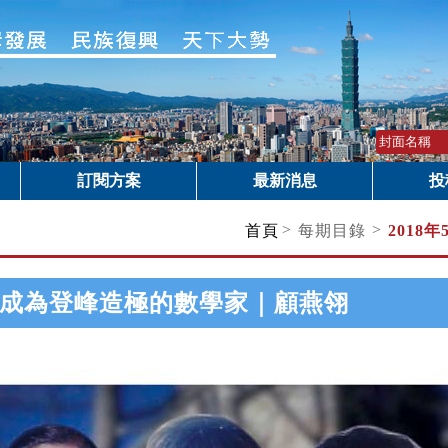
訂閱方案
最新消息
投
>
>
首頁
每期目錄
2018年
成為登峰造極的數學家｜顧燕翎