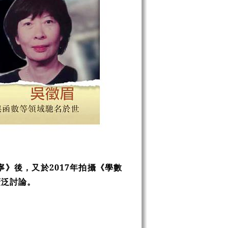
寧》後，又於2017年拍攝《學數
廣泛討論。