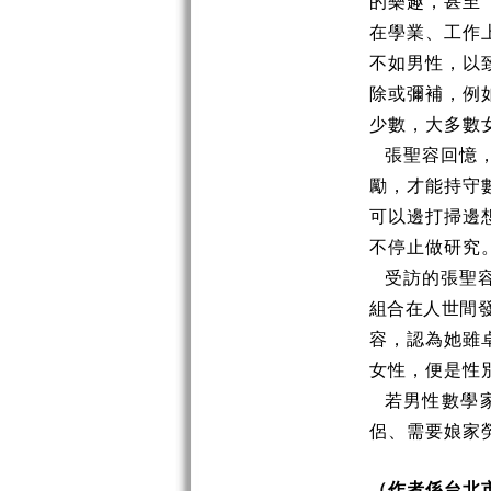
的樂趣，甚至
在學業、工作
不如男性，以
除或彌補，例
少數，大多數
張聖容回憶
勵，才能持守
可以邊打掃邊
不停止做研究
受訪的張聖
組合在人世間
容，認為她雖
女性，便是性
若男性數學
侶、需要娘家
（作者係台北