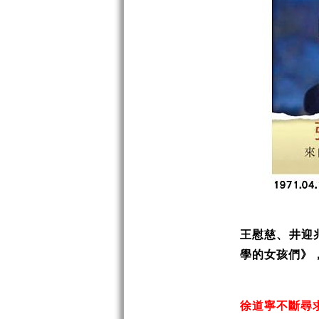
王慰慈、井迎
學的女孩們》
徐道寧不斷尋