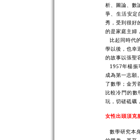
析、圖論、數
爭、生活安定
秀，受到很好
的是家庭主婦
比起同時代
學以後，也幸
的故事以張聖
1957年
成為第一志願
了數學；金芳
比較冷門的數
玩，切磋砥礪
女性出頭須克
數學研究本