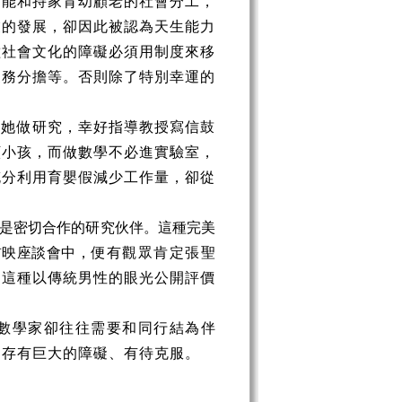
功能和持家育幼顧老的社會分工，
業的發展，卻因此被認為天生能力
種社會文化的障礙必須用制度來移
家務分擔等。否則除了特別幸運的
望她做研究，幸好指導教授寫信鼓
顧小孩，而做數學不必進實驗室，
充分利用育嬰假減少工作量，卻從
是密切合作的研究伙伴。這種完美
首映座談會中，
便有觀眾肯定張聖
，這種以傳統男性的眼光公開評價
數學家卻往往需要和同行結為伴
仍存有巨大的障礙、有待克服。