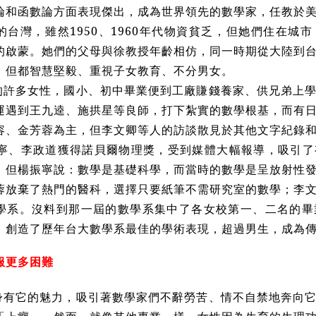
論和函數論方面表現傑出，成為世界領先的數學家，任教於
的台灣，雖然1950、1960年代物資貧乏，但她們住在城
的啟蒙。她們的父母與徐教授年齡相仿，同一時期從大陸到
，但都智慧堅毅、重視子女教育、不分男女。
的許多女性，國小、初中畢業便到工廠賺錢養家、供兄弟上
運遇到王九逵、施拱星等良師，打下紮實的數學根基，而有
容、金芳蓉為主，但李文卿等人的訪談散見於其他文字紀錄
楊振寧、李政道獲得諾貝爾物理獎，受到媒體大幅報導，吸引
。但楊振寧說：數學是基礎科學，而當時的數學是呈放射性
蓉放棄了熱門的醫科，選擇只要紙筆不需研究室的數學；李
學系。沒料到那一屆的數學系集中了各女校第一、二名的畢
，創造了歷年台大數學系最佳的學術表現，超過男生，成為
服更多困難
身有它的魅力，吸引著數學家們不辭勞苦、情不自禁地奔向