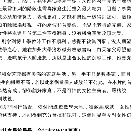
「上癮」。然而，就像其他專業一樣，女性因為生育的生理
上最需衝刺的階段也需為家庭生活投入最大精力，阻礙了事
致必須加倍努力、表現更好，才能和男性一樣得到認可。這
如消除職場歧視、好的產假和育嬰假、托兒托老措施完備、
女性將永遠居於第二性不得翻身，沒有機會享受攻頂之樂。
，剛拿到博士學位時工作不順利，感覺不被當回事，沒人期
數學之心。她在加州大學洛杉磯分校教書時，白天靠父母照
想，邊哄孩子入睡邊想，所以是適合女性的沉靜工作。她更
。
容和金芳蓉都有美滿的家庭生活，另一半不只是數學家，
而且
發生的機率不高，若以此來衡量個人成敗並不公允。在本片的
卓然有成，卻仍顧好家庭，不是可怕的女性主義者。嚴格說
別歧視。
家與非同行婚配，依然能遨遊數學天地，獲致高成就；女性
勞務支持，才能得到充分發揮和認可，這個世界至今對女性
市社會局前局長，台北市YWCA董事）