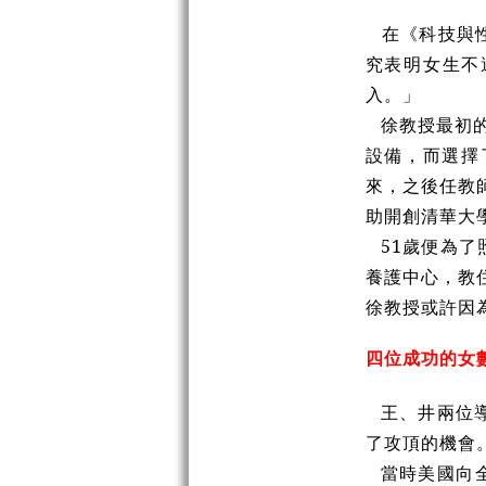
在《科技與
究表明女生不
入。」
徐教授最初
設備，而選擇
來，之後任教
助開創清華大
51歲便為
養護中心，教
徐教授或許因
四位成功的女
王、井兩位
了攻頂的機會
當時美國向