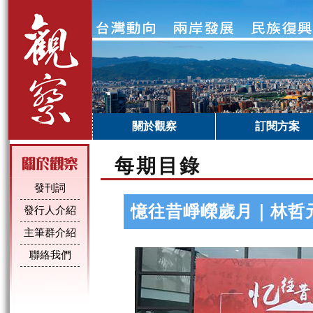
關於觀察
訂閱方案
每期目錄
發刊詞
憶往昔崢嶸歲月｜林哲
發行人介紹
主筆群介紹
聯絡我們