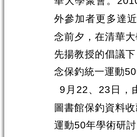
華大學聚會。
20
外參加者更多達
念前夕，在清華大
先揚教授的倡議下
念保釣統一運動
50
月
、
日，
9
22
23
圖書館保釣資料收
運動
年學術研討
50