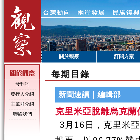
關於觀察
訂閱方案
每期目錄
發刊詞
新聞速讀｜編輯部
發行人介紹
主筆群介紹
克里米亞脫離烏克蘭
聯絡我們
3月16日，克里米