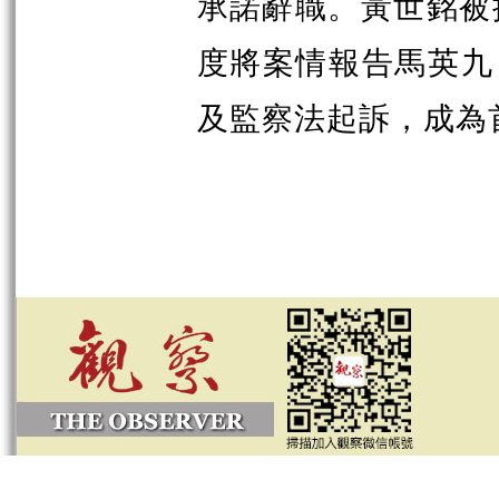
承諾辭職。黃世銘被
度將案情報告馬英九
及監察法起訴，成為