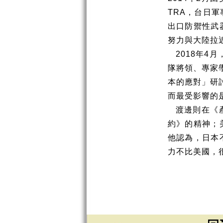
TRA
，台日軍
出口防禦性武
努力與大陸拉
2018
年
4
月
隊將領、專家
本的應對」研
而最受影響的
渡邊則在《
約》的精神；
他認為，日本
力不比美國，