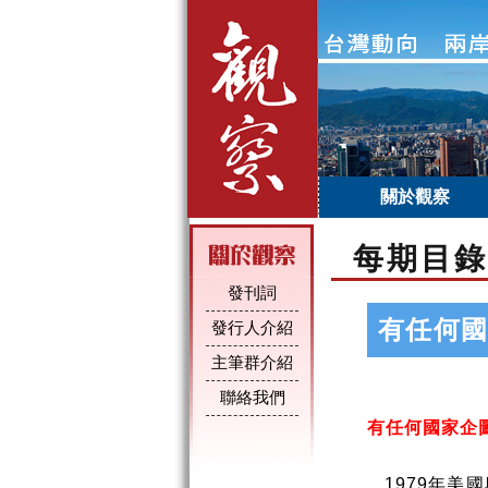
關於觀察
每期目錄
發刊詞
有任何
發行人介紹
主筆群介紹
輯部
聯絡我們
有任何國家企
1979
年美國