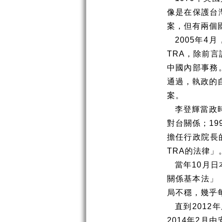
像是在保護台
案，但有兩個
2005
年
4
月
TRA
，除前言
中國內部事務
通過，執政的
案。
李登輝當政
對台關係；
19
擔任行政院長
TRA
的法律」
當年
10
月日
關係基本法」
局不穩，幾乎
直到
2012
年
2014
年
2
月由