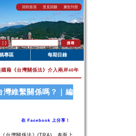
回到首頁
意見回饋
廣告刊登
稿專區
每期目錄
│ 美國藉《台灣關係法》介入兩岸40年
台灣維繫關係嗎？｜編
在 Facebook 上分享！
法《台灣關係法》
(TRA)
，表面上