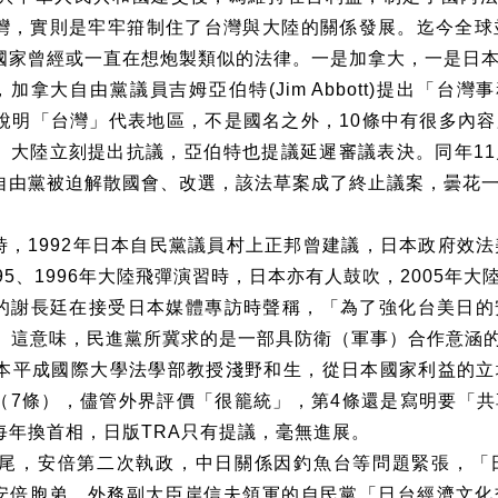
灣，實則是牢牢箝制住了台灣與大陸的關係發展。迄今全球
國家曾經或一直在想炮製類似的法律。一是加拿大，一是日
，加拿大自由黨議員吉姆亞伯特
(Jim Abbott)
提出「台灣事
說明「台灣」代表地區，不是國名之外，
10
條中有很多內容
。大陸立刻提出抗議，亞伯特也提議延遲審議表決。同年
11
自由黨被迫解散國會、改選，該法草案成了終止議案，曇花
時，
1992
年日本自民黨議員村上正邦曾建議，日本政府效法
95
、
1996
年大陸飛彈演習時，日本亦有人鼓吹，
2005
年大
的謝長廷在接受日本媒體專訪時聲稱，「為了強化台美日的
。這意味，民進黨所冀求的是一部具防衛（軍事）合作意涵
本平成國際大學法學部教授淺野和生，從日本國家利益的立
（
7
條），儘管外界評價「很籠統」，第
4
條還是寫明要「共
每年換首相，日版
TRA
只有提議，毫無進展。
尾，安倍第二次執政，中日關係因釣魚台等問題緊張，「
安倍胞弟、外務副大臣岸信夫領軍的自民黨「日台經濟文化