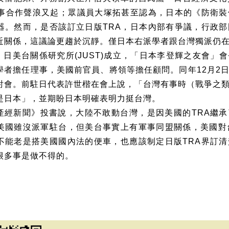
事合作聲浪又起；眾議員大塚拓甚至認為，日本的《防衛裝
器。然而，是否該訂立日版
TRA
，日本內部有爭議，行政部
近關係，這議論更趨於沉靜。僅日本右派學者跟台灣獨派仍
，日美台關係研究所
(JUST)
成立，「日本李登輝之友會」會
學者擔任理事，美國前官員、將領等擔任顧問。同年
12
月
2
討會。前駐日代表許世楷在會上說，「台灣有事時（戰爭之
是日本」，並期盼日本明確表明力挺台灣。
產經新聞》投書說，大陸不敢動台灣，是因美國的
TRA
繼承
美國雖沒派軍駐台，但美台事實上有軍事同盟關係，美國對
不能老是搭美國國內法的便車，也應該制定日版
TRA
界訂清
很多事是做不得的。