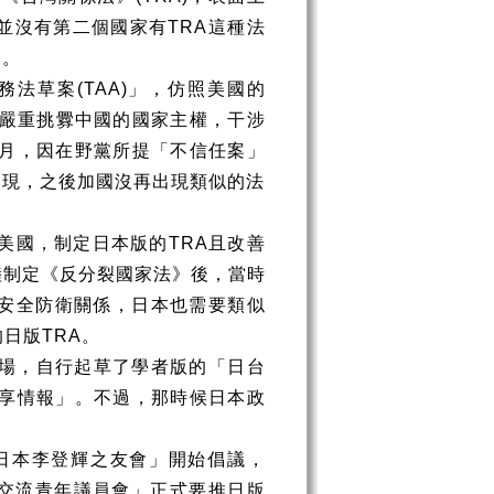
並沒有第二個國家有
TRA
這種法
本。
務法草案
(TAA)
」，仿照美國的
嚴重挑釁中國的國家主權，干涉
月，因在野黨所提「不信任案」
一現，之後加國沒再出現類似的法
美國，制定日本版的
TRA
且改善
陸制定《反分裂國家法》後，當時
安全防衛關係，日本也需要類似
的日版
TRA
。
場，自行起草了學者版的「日台
享情報」。不過，那時候日本政
日本李登輝之友會」開始倡議，
交流青年議員會」正式要推日版