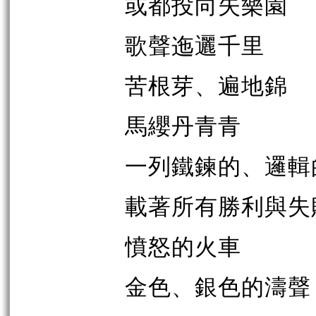
或都投向失樂園
歌聲迤邐千里
苦根芽、遍地錦
馬纓丹青青
一列鐵鍊的、邏輯
載著所有勝利與失
憤怒的火車
金色、銀色的濤聲