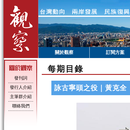
關於觀察
訂閱方案
每期目錄
發刊詞
詠古寧頭之役｜黃克全
發行人介紹
主筆群介紹
聯絡我們