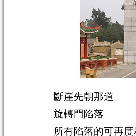
斷崖先朝那道
旋轉門陷落
所有陷落的可再度