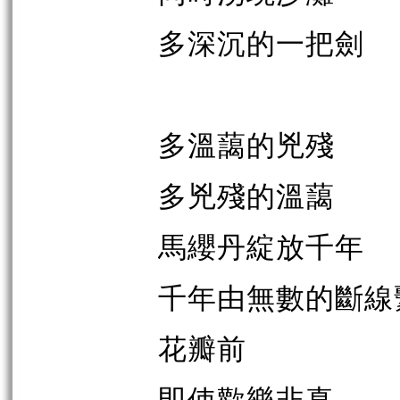
多深沉的一把劍
多溫藹的兇殘
多兇殘的溫藹
馬纓丹綻放千年
千年由無數的斷線
花瓣前