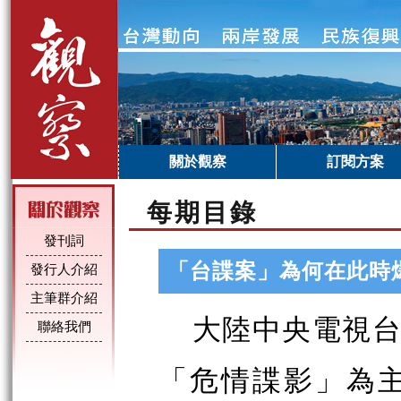
關於觀察
訂閱方案
每期目錄
發刊詞
「台諜案」為何在此時
發行人介紹
主筆群介紹
大陸中央電視台
聯絡我們
「危情諜影」為主