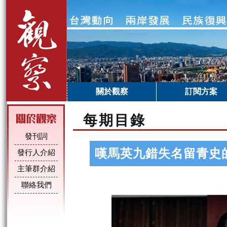
關於觀察
訂閱方案
每期目錄
發刊詞
嘆馬英九錯失名留青史
發行人介紹
主筆群介紹
聯絡我們