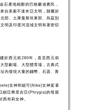
金石產地相鄰的巴格蘭省農民，
然來自美索不達米亞文明，隸屬於
汗北部、土庫曼斯坦東部、烏茲別
域文明及印度河流域文明有著密切
建於西元前
280
年，直至西元前
的大型劇場、大型體育場，古典式
遺址內發現大量的錢幣、石器、青
bele)
女神和妮可
(Nike)
女神駕著
亞細亞弗里吉亞
(Phrygia)
的母親
於西布莉女神。