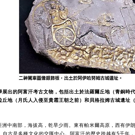
學展出的阿富汗考古文物，包括出土於法羅爾丘地（青銅時
拉丘地（月氏人入侵至貴霜王朝之前）和貝格拉姆古城遺址
亞洲中南部，海拔高，乾旱少雨。東有帕米爾高原，西有伊
。自古是多種文化的交匯中心。阿富汗的歷史跨越有
5
千年