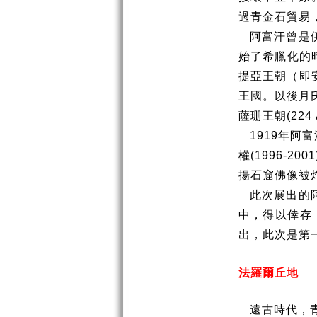
過青金石貿易
阿富汗曾是
始了希臘化的
提亞王朝（即
王國。以後月
薩珊王朝
(224
1919
年阿富
權
(1996-2001
揚石窟佛像被
此次展出的
中，得以倖存
出，此次是第
法羅爾丘地
遠古時代，