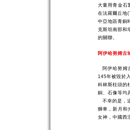
大量用青金石
在法羅爾丘地
(
中亞地區青銅
克斯坦南部和
的關聯。
阿伊哈努姆古
阿伊哈努姆
145
年被毀於
科林斯柱頭的
銅、石像等均
不幸的是，
獅車，新月和
女神，中國西