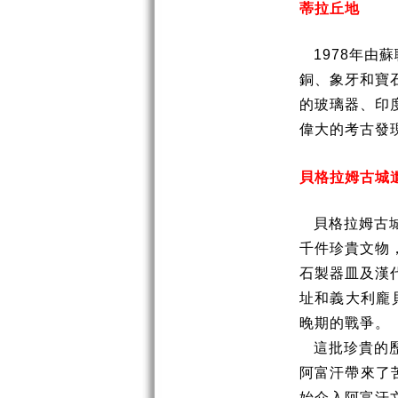
蒂拉丘地
1978
年由蘇
銅、象牙和寶
的玻璃器、印
偉大的考古發
貝格拉姆古城
貝格拉姆古
千件珍貴文物
石製器皿及漢
址和義大利龐
晚期的戰爭。
這批珍貴的
阿富汗帶來了
始介入阿富汗