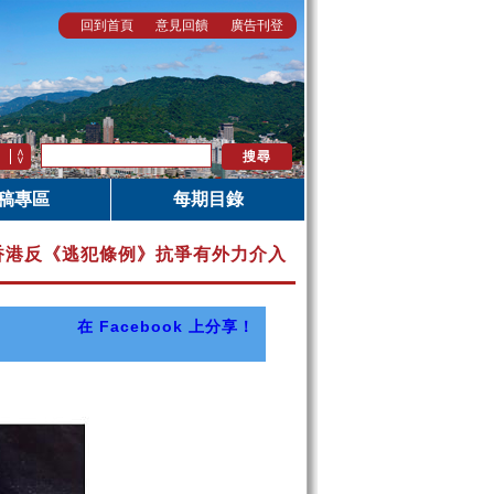
回到首頁
意見回饋
廣告刊登
稿專區
每期目錄
 │ 香港反《逃犯條例》抗爭有外力介入
在 Facebook 上分享！