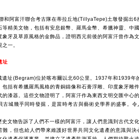
聯和阿富汗聯合考古隊在蒂拉丘地
(TillyaTepe)
土墩發掘出
6
石等精美文物，包括有安息銀幣、羅馬金幣、希臘神靈、中
度象牙及草原風格的金飾品，證明西元前後的阿富汗曾作為
現之一。
遺址
城遺址
(Begram)
位於喀布爾以北
60
公里。
1937
年和
1939
年
，包括有希臘羅馬風格的青銅鑄像和石膏浮雕、印度象牙雕
代的漆器。這些文物證明了，阿富汗作為東西文明交匯中心
貝古城幾乎同時發掘，是當時考古與藝術史學界的盛事。令
歷史文物告訴了人們不一樣的阿富汗，讓人們意識到古代文
苦難，但也給人們帶來維護好世界共同文化遺產的意識與決
文化遺產保護事業，並建立了遺產監測系統。人們期待戰火