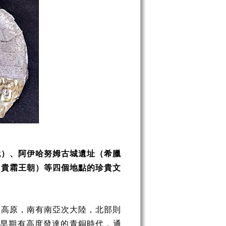
代）、阿伊哈努姆古城遺址（希臘
（貴霜王朝）等四個地點的珍貴文
朗高原，南有南亞次大陸，北部則
，早期有高度發達的青銅時代，通