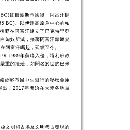
 BC)
征服波斯帝國後，阿富汗開
85 BC)
。以伊朗高原為中心的帕
後裔在阿富汗建立了巴克特里亞
為白匈奴所滅，接著阿富汗隸屬於
教在阿富汗崛起，延續至今。
979-1989
年蘇聯入侵，塔利班政
受嚴重的摧殘，如聞名於世的巴米
藏於喀布爾中央銀行的秘密金庫
展出，
2017
年開始在大陸各地展
米亞文明和古埃及文明考古發現的