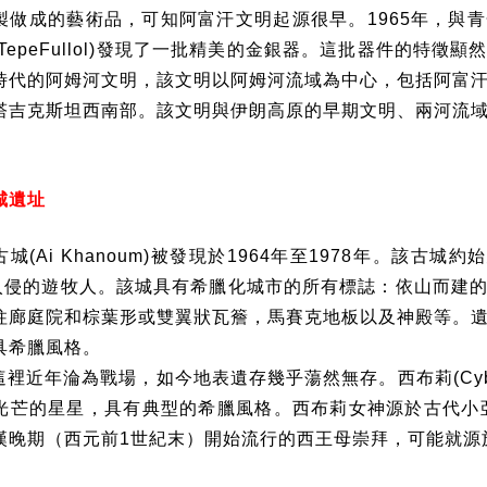
製做成的藝術品，可知阿富汗文明起源很早。
1965
年，與青
TepeFullol)
發現了一批精美的金銀器。這批器件的特徵顯
時代的阿姆河文明，該文明以阿姆河流域為中心，包括阿富
塔吉克斯坦西南部。該文明與伊朗高原的早期文明、兩河流
城遺址
古城
(Ai Khanoum)
被發現於
1964
年至
1978
年。該古城約始
入侵的遊牧人。該城具有希臘化城市的所有標誌：依山而建
柱廊庭院和棕葉形或雙翼狀瓦簷，馬賽克地板以及神殿等。
具希臘風格。
這裡近年淪為戰場，如今地表遺存幾乎蕩然無存。西布莉
(Cy
光芒的星星，具有典型的希臘風格。西布莉女神源於古代小
漢晚期（西元前
1
世紀末）開始流行的西王母崇拜，可能就源