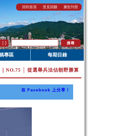
回到首頁
意見回饋
廣告刊登
稿專區
每期目錄
月｜
NO.75 │ 從選舉兵法估朝野勝算
在 Facebook 上分享！