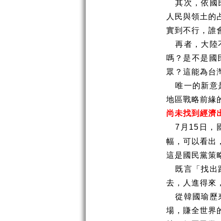
其次，依國
人民與領土的
實到不行，誰
再者，大陸
嗎？是不是國
眾？這能為台
唯一的新意
地區戰略前緣
尚未找到經濟
月
日，
7
15
幅，可以看出
這是國民黨策
既言「找出
去，人進得來
從韓國瑜歷
場，賺全世界