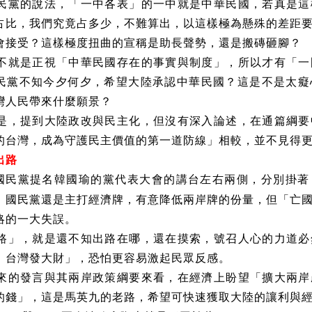
民黨的說法，「一中各表」的一中就是中華民國，若真是這
占比，我們究竟占多少，不難算出，以這樣極為懸殊的差距
會接受？這樣極度扭曲的宣稱是助長聲勢，還是搬磚砸腳？
不就是正視「中華民國存在的事實與制度」，所以才有「一
民黨不知今夕何夕，希望大陸承認中華民國？這是不是太癡
灣人民帶來什麼願景？
是，提到大陸政改與民主化，但沒有深入論述，在通篇綱要
的台灣，成為守護民主價值的第一道防線」相較，並不見得
出路
國民黨提名韓國瑜的黨代表大會的講台左右兩側，分別掛著
，國民黨還是主打經濟牌，有意降低兩岸牌的份量，但「亡
略的一大失誤。
路」，就是還不知出路在哪，還在摸索，號召人心的力道必
，台灣發大財」，恐怕更容易激起民眾反感。
來的發言與其兩岸政策綱要來看，在經濟上盼望「擴大兩岸
的錢」，這是馬英九的老路，希望可快速獲取大陸的讓利與