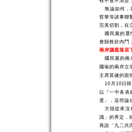
裡不會不清楚
無論如何，
哲華等諸事聯
完美切割，在
國民黨的選
會歸咎於內鬥
兩岸議題落居
國民黨的兩
國瑜的兩岸立
主席莫健的面
月
日韓
10
10
以『一中各表
度」，這些論
大陸從來沒
識」的界定，
再說「九二共