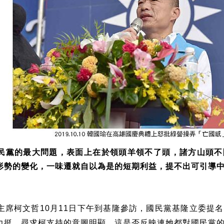
民黨的最大問題，表面上在於領頭羊領不了頭，諸方山頭不
形勢的變化，一味遷就自以為是的短期利益，提不出可引導
。
主席柯文哲
月
日下午到基隆參訪，國民黨基隆立委提名
10
11
力挺，尋求柯支持的意圖明顯。這是否反映連她都對國民黨