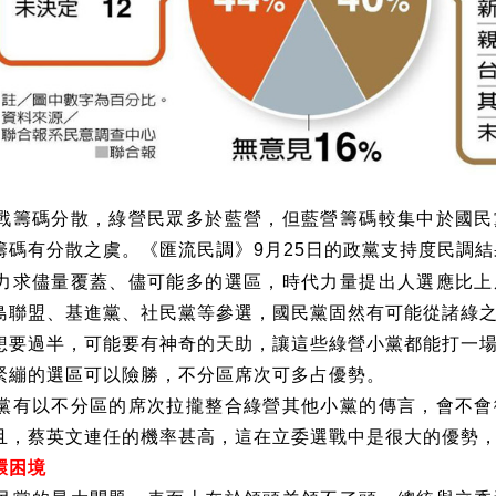
戰籌碼分散，綠營民眾多於藍營，但藍營籌碼較集中於國民
籌碼有分散之虞。《匯流民調》
月
日的政黨支持度民調結
9
25
力求儘量覆蓋、儘可能多的選區，時代力量提出人選應比上
島聯盟、基進黨、社民黨等參選，國民黨固然有可能從諸綠
想要過半，可能要有神奇的天助，讓這些綠營小黨都能打一
緊繃的選區可以險勝，不分區席次可多占優勢。
黨有以不分區的席次拉攏整合綠營其他小黨的傳言，會不會
且，蔡英文連任的機率甚高，這在立委選戰中是很大的優勢
環困境