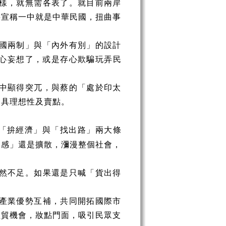
樣，就無需各表了。就目前兩岸
要宣稱一中就是中華民國，扭曲事
國兩制」與「內外有別」的設計
心妄想了，或是存心欺騙玩弄民
中顯得突兀，與蔡的「處於印太
更具理想性及賣點。
「拚經濟」與「找出路」兩大條
國感」還是擴散，瀰漫整個社會，
然不足。如果還是只喊「貨出得
產業優勢互補，共同開拓國際市
經貿機會，妝點門面，吸引民眾支