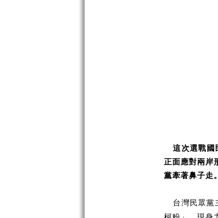
這次選戰國
正面應對兩岸
黨牽著鼻子走
台灣民眾黨
柯粉」，現身