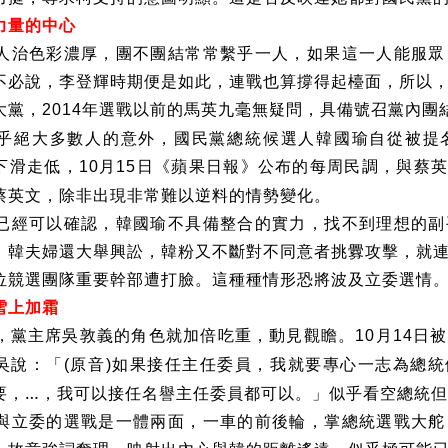
力量的中心
人治色彩濃厚，團不團結常常繫乎一人，如果這一人能服眾
不必說，李登輝時期便是如此，連戰也算撐得起檯面，所以
大黨，
年選戰以前的馬英九毫無疑問，具備號召黨內團
2014
乎絕大多數人的意外，國民黨總統候選人韓國瑜自從被提
下滑走低，
月
日《蘋果日報》公布的每周民調，與蔡
10
15
蔡英文，除非出現非常難以逆料的情勢變化。
已經可以確認，韓國瑜不具備整合的實力，找不到理想的副
，韓夫婦還大舉興訟，韓粉又不斷對不同意者挑釁攻擊，就
位競選團隊重要幹部遭打臉。這種種情形恐將波及立委選情
雪上加霜
，黨主席吳敦義的角色就加倍吃重，動見觀瞻。
月
日被
10
14
吳說：「
原音
如果接任主任委員，我就要專心一志為總統
(
)
要，…，我可以接任名譽主任委員都可以。」似乎看空總統但
與立委的選戰是一體兩面，一車的前後輪，掌總統選戰大舵