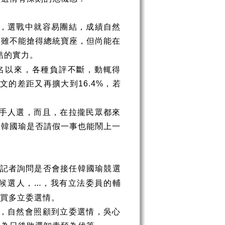
，選戰中就容易團結，成績自然
，雖不能搶得總統寶座，但尚能在
結的實力。
名以來，各種負評不斷，動輒得
英文的差距又再擴大到
，若
16.4%
手人選，而且，在拉攏民眾都來
連韓國瑜是否請假一事也能鬧上一
。
記者詢問是否會接任韓國瑜競選
候選人，…，我有立法委員的輔
買多立委選情。
，自然會照顧到立委選情，吳心