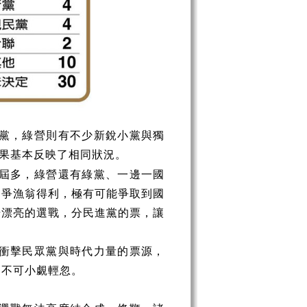
黨，綠營則有不少新銳小黨與獨
果基本反映了相同狀況。
屆多，綠營還有綠黨、一邊一國
之爭漁翁得利，極有可能爭取到國
場漂亮的選戰，分民進黨的票，讓
衝擊民眾黨與時代力量的票源，
，不可小覷輕忽。