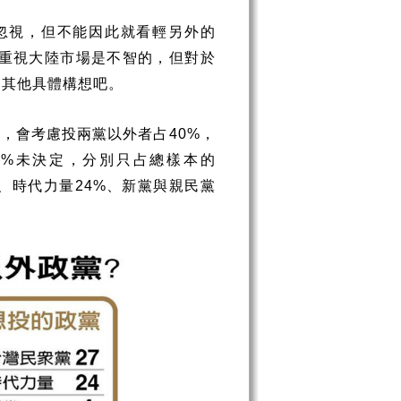
忽視，但不能因此就看輕另外的
重視大陸市場是不智的，但對於
出其他具體構想吧。
，會考慮投兩黨以外者占
，
%
40%
未決定，分別只占總樣本的
2%
、時代力量
、新黨與親民黨
24%