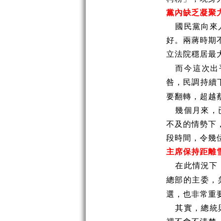
黨內缺乏凝聚
國民黨向來
好。兩蔣時期
立法院穩居最
而今這次出
咎，民調持續
要翻轉，超越
幾個月來，
不及的情勢下
段時間，令幾
主席保持距離
在此情況下
總部的主委，
選，也非常重
其實，總統