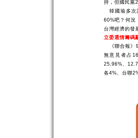
持，但國民黨
韓國瑜多次
吧？何況
60%
台灣經濟的發
立委選情籌碼
《聯合報》
無意見者占
1
、
25.96%
12.
各
、台聯
4%
2