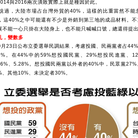
與
兩次潰敗實際上就是種因於此。
2014
2016
說過，大陸市場占台灣外貿的
，這樣的比重當然不能
40%
，這
之中可能還有不少是外銷到第三地的成品材料。不
40%
展不能一心只掛在大陸身上，也不能只喊喊口號，總還得提
亂，變數多
月
日公布立委選舉民調結果，考慮投國、民兩黨者占
9
23
44
。在
中的
想投國民黨、
想投民進黨、
6%
44%
59%
29%
1
、
。想投國民兩黨以外者的
中，民眾黨
76%
5.28%
40%
27%
、其他
、未決定者
。
%
10%
30%