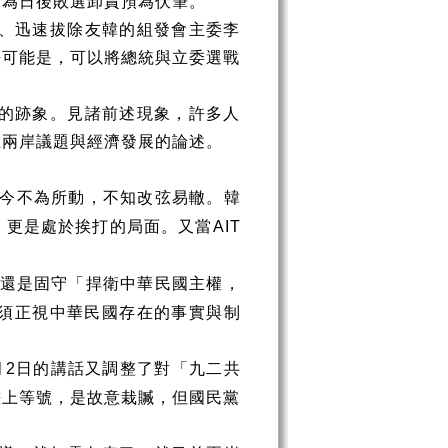
已為日後敗選卸責預為伏筆。
、迅速拔除友韓的組發會主委李
法可能是，可以將總統與立委選戰
。
的跡象。見諸前述現象，許多人
在兩岸議題與經濟發展的論述。
今不為所動，不知改弦易轍。韓
，更是處於挨打的局面。又當
AIT
還是固守「捍衛中華民國主權，
須正視中華民國存在的事實與制
月
日的講話又調整了對「九二共
2
畫上等號，是故意栽贓，但國民黨