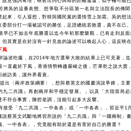
，故意強詞奪理，映射出內心與韓的距離遙遠，似乎極可能
若將吳的這番表態、想爭取不分區第一名與立法院長的傳聞
繫起來，引人遐想，對韓與國民黨的選情雪上加霜。吳的想
立委部分打一場被認可的勝仗，足證總統若敗選，責不在己
情早已不如去年底勝選以迄今年初那麼樂觀，已有走到反面
，但其實是在於沒有一針見血的論述可以喚起人心，這反映
下風
岸論述吃癟，在
年地方選舉大敗的結果上已可見著，迄
2014
場一直處於下風，香港情勢轉趨嚴峻之後，芒果乾之說大賣
拒絕訪美，讓外界看衰。
提出〈兩岸政策綱要〉，想與蔡英文的國慶演說爭鋒，主要
的九二共識』再創兩岸和平穩定發展。」以及「大陸當局必
述不符合事實，陳腔老調，沒能引起多大反響。
有接受「九二共識，一中各表」或「一中各表」，習近平
1
雖說蔡英文武斷地將習所說的「九二共識」與「一國兩制」
識、一中各表」，究竟能有助於還是有害於自己的勝選？