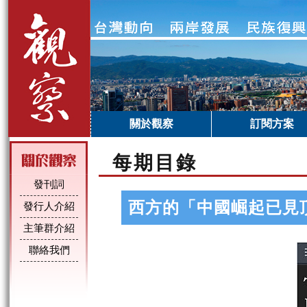
關於觀察
訂閱方案
每期目錄
發刊詞
西方的「中國崛起已見
發行人介紹
主筆群介紹
聯絡我們