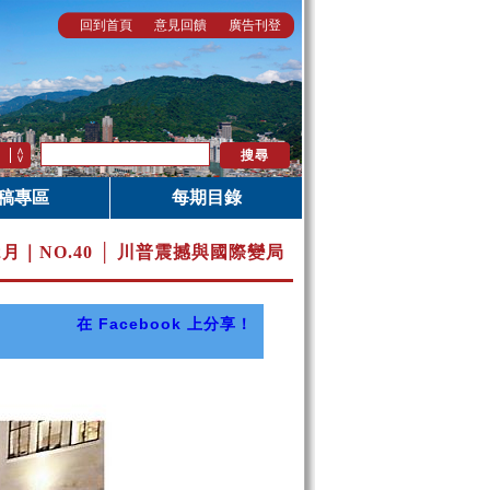
回到首頁
意見回饋
廣告刊登
稿專區
每期目錄
12月｜
NO.40 │ 川普震撼與國際變局
在 Facebook 上分享！