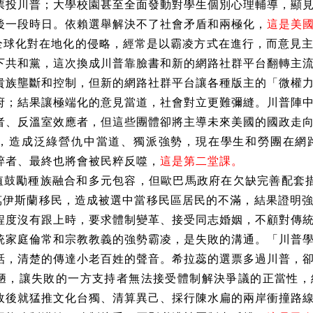
票投川普；大學校園甚至全面發動對學生個別心理輔導，顯
後一段時日。依賴選舉解決不了社會矛盾和兩極化，
這是美
全球化對在地化的侵略，經常是以霸凌方式在進行，而意見
下共和黨，這次換成川普靠臉書和新的網路社群平台翻轉主
貴族壟斷和控制，但新的網路社群平台讓各種版主的「微權
府；結果讓極端化的意見當道，社會對立更難彌縫。川普陣
者、反溫室效應者，但這些團體卻將主導未來美國的國政走
，造成泛綠營仇中當道、獨派強勢，現在學生和勞團在網
粹者、最終也將會被民粹反噬，
這是第二堂課。
值鼓勵種族融合和多元包容，但歐巴馬政府在欠缺完善配套
多萬伊斯蘭移民，造成被選中當移民區居民的不滿，結果證明
程度沒有跟上時，要求體制變革、接受同志婚姻，不顧對傳
統家庭倫常和宗教教義的強勢霸凌，是失敗的溝通。「川普
話，清楚的傳達小老百姓的聲音。希拉蕊的選票多過川普，
陋，讓失敗的一方支持者無法接受體制解決爭議的正當性，
政後就猛推文化台獨、清算異己、採行陳水扁的兩岸衝撞路