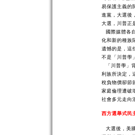
易保護主義的
進黨，大選後
大選，川普正
國際媒體各
化和新的種族
遺憾的是，這
不是「川普學
「川普學」
利族所決定，
稅負物價卻節
家庭倫理遭破
社會多元走向
西方選舉式民
大選後，美