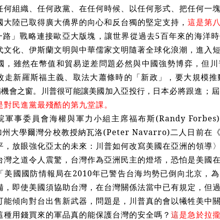
任何組織、任何政黨、在任何時候、以任何形式、把任何一
國大陸已取得廣大僑界的向心和反台獨的堅定支持，
這是第
一路」戰略連接歐亞大版塊，讓世界從過去5百年來的海洋
代文化、伊斯蘭文明與中華儒家文明隨著全球化浪潮，進入
國，雖然在幣值和貿易逆差問題必然與中國強勢博弈，但川
改走新羅斯福主義、取法大蕭條時的「新政」，要大規模
推
扇機會之窗。川普很可能讓美國加入亞投行，日
本必將跟進；屆
是對民進黨最殘酷的第九堂課。
軍事委員會海權與軍力小組主席福布斯(Randy Forbes)的
加州大學爾灣分校教授納瓦洛(Peter Navarro)二人日前在《外交
平，放眼強化亞太的未來：川普如何改寫美國在亞洲的領導
台灣之道令人震驚，台灣作為亞洲民主的燈塔，恐怕是美國
「美國國防情報局在2010年已警告台海均勢已倒向北京，
備，即使美國須協助台灣，在台灣關係法當中已有規定，但
可能傾向對台出售新武器，問題是，川普真的會以犧牲美中
這種用錢買來的軍品真的能保護台灣的安全嗎？
這
是急於拉