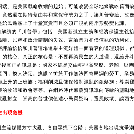
開端、是美國戰略收縮的起始；可能改變全球地緣戰略舊面
，竟然還在期待藉由共和黨保守勢力之手，讓川普變臉、改
是給民進黨上了十堂寶貴而且必須正視的兩岸形勢變化課。
自解讀的「川普學」包括：美國新孤立主義和經濟保護主義
隔離、民粹和政治體制的失效、言論暴力和價值觀的功利化
些評論恰恰和川普這場選舉主流媒體一面看衰的道理類似，
」的核心。真正的核心是：不要再談民主的大道理，還給升
背後真正的訊息是：國家不總是交由那些高學歷、老闆、財
這回，換人決定。換誰？忙於工作無法回答民調的勞工、業
節上升的上班族；福利削減且健保體制混亂的銀髮族；尊崇
壞的牧師和教會等等。在網路時代顛覆資訊單向傳輸的壟斷
混亂對立，崇高的普世價值遭小民質疑時，選風敗壞、讓西
主出現危機
國主流媒體方寸大亂、各自尋找下台階；美國各地出現抗爭