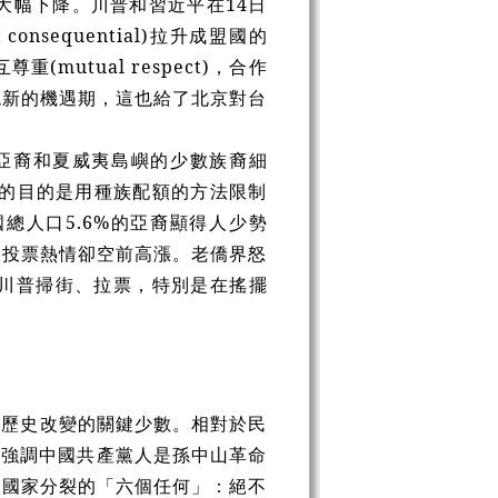
大幅下降。川普和習近平在14日
sequential)拉升成盟國的
(mutual respect)，合作
現新的機遇期，這也給了北京對台
將亞裔和夏威夷島嶼的少數族裔細
案的目的是用種族配額的方法限制
總人口5.6%的亞裔顯得人少勢
次投票熱情卻空前高漲。老僑界怒
川普掃街、拉票，特別是在搖擺
讓歷史改變的關鍵少數。相對於民
，強調中國共產黨人是孫中山革命
反國家分裂的「六個任何」：絕不