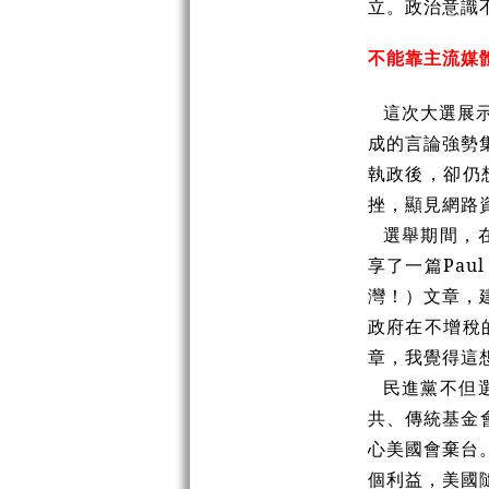
立。政治意識
不能靠主流媒
這次大選展
成的言論強勢
執政後，卻仍
挫，顯見網路
選舉期間，在
享了一篇Paul 
灣！）文章，
政府在不增稅
章，我覺得這
民進黨不但
共、傳統基金會向
心美國會棄台
個利益，美國