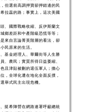
貌，但選前高調押寶卻押錯邊的民
走希拉蕊的路；事實上，這次美國
抬頭、國際戰略收縮、反伊斯蘭文
、城鄉差距和中產階級恐慌等等；
都是來自言論菁英階層的看法，卻
斗小民原來的生活。
團、基金經理人、華爾街等人生勝
務員、農民；實質所得日益萎縮、
褪色且津貼被刪的退伍軍人；擔心
地位，全球化遭在地化全面反撲，
方選舉式民主出現危機。
潮、挺希陣營在網路連署呼籲總統