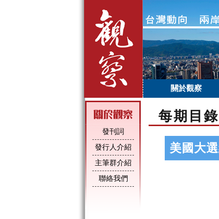
關於觀察
每期目錄
發刊詞
美國大選
發行人介紹
主筆群介紹
聯絡我們