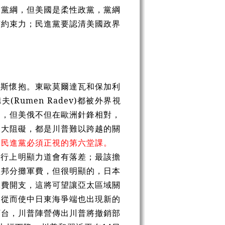
的黨綱，但美國是柔性政黨，黨綱
有約束力；民進黨要認清美國政界
羅斯懷抱。東歐莫爾達瓦和保加利
(Rumen Radev)都被外界視
圖，但美俄不但在歐洲針鋒相對，
兩大阻礙，都是川普難以跨越的關
是民進黨必須正視的第六堂課。
執行上明顯力道會有落差；最該擔
盟邦分攤軍費，但很明顯的，日本
軍費開支，這將可望讓亞太區域關
，從而使中日東海爭端也出現新的
下台，川普陣營傳出川普將撤銷部