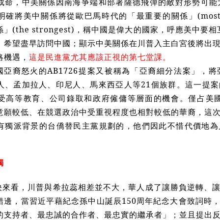
成命，中美關係因南海爭端和部署薩德飛彈的敵對形勢可能
確將美中關係將從歐巴馬時代的「最重要的關係」(most con
(the strongest)，稱中國是偉大的國家，呼應美中要相互尊重
，希望盡早訪問中國；顯示中美關係在川普入主白宮後將出
略機遇，
這是民進黨尤其應該正視的第七堂課。
國亞裔怒火的AB1726提案又被稱為「亞裔細分法案」，
人、孟加拉人、印尼人、馬來西亞人等21個族群。這一提
受高等教育、公司錄取和政府僱傭等層面的機會。僅占美國
意願較低、在競選政治中受重視程度也相對較低的華裔，這
有獨派背景的台僑替民主黨規劃的，他們因此不惜代價地為
獨
決來看，川普與希拉蕊相差並不大，華人成了讓勝負逆轉、
錯邊，當習近平藉紀念孫中山誕辰150周年紀念大會致詞時
的支持者、最忠誠的合作者、最忠實的繼承者」；並且提出