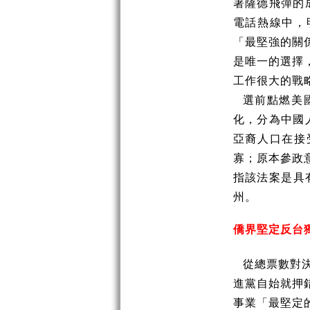
署薩德飛彈的
電話熱線中，明
「最堅強的關係」
是唯一的選擇
工作很大的戰
選前點燃美
化，分為中國
亞裔人口在接
寡；原本參政
指該法案是具
州。
僑界堅定反台
從總票數對
進黨自始就押
事業「最堅定