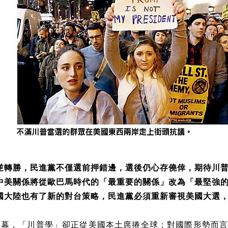
逆轉勝，民進黨不僅選前押錯邊，選後仍心存僥倖，期待川
中美關係將從歐巴馬時代的「最重要的關係」改為「最堅強
國大陸也有了新的對台策略，民進黨必須重新審視美國大選
落幕，「川普學」卻正從美國本土席捲全球；對國際形勢而