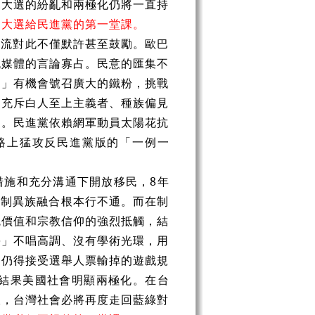
見大選的紛亂和兩極化仍將一直持
國大選給民進黨的第一堂課。
主流對此不僅默許甚至鼓勵。歐巴
流媒體的言論寡占。民意的匯集不
力」有機會號召廣大的鐵粉，挑戰
中充斥白人至上主義者、種族偏見
向。民進黨依賴網軍動員太陽花抗
路上猛攻反民進黨版的「一例一
措施和充分溝通下開放移民，8年
強制異族融合根本行不通。而在制
統價值和宗教信仰的強烈抵觸，結
學」不唱高調、沒有學術光環，用
卻仍得接受選舉人票輸掉的遊戲規
結果美國社會明顯兩極化。在台
線，台灣社會必將再度走回藍綠對