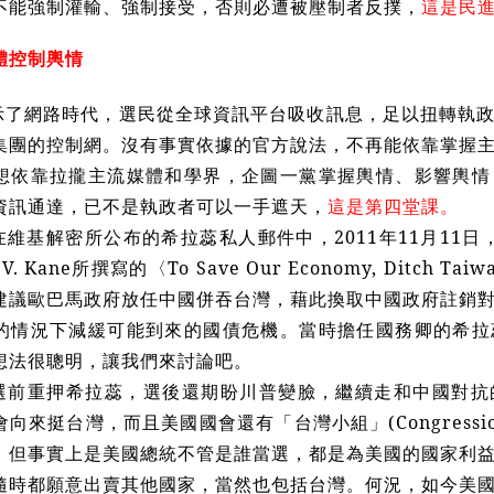
不能強制灌輸、強制接受，否則必遭被壓制者反撲，
這是民
體控制輿情
示了網路時代，選民從全球資訊平台吸收訊息，足以扭轉執
集團的控制網。沒有事實依據的官方說法，不再能依靠掌握
想依靠拉攏主流媒體和學界，企圖一黨掌握輿情、影響輿情
資訊通達，已不是執政者可以一手遮天，
這是第四堂課。
維基解密所公布的希拉蕊私人郵件中，2011年11月11日，希拉蕊
V. Kane所撰寫的〈To Save Our Economy, Ditc
建議歐巴馬政府放任中國併吞台灣，藉此換取中國政府註銷對美
的情況下減緩可能到來的國債危機。當時擔任國務卿的希拉
想法很聰明，讓我們來討論吧。
選前重押希拉蕊，選後還期盼川普變臉，繼續走和中國對抗
來挺台灣，而且美國國會還有「台灣小組」(Congressional
。但事實上是美國總統不管是誰當選，都是為美國的國家利
隨時都願意出賣其他國家，當然也包括台灣。何況，如今美