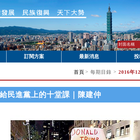
訂閱方案
最新消息
投
>
>
首頁
每期目錄
2016年
給民進黨上的十堂課｜陳建仲