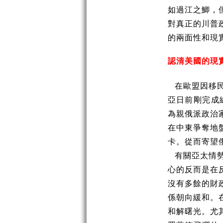
如過江之鯽，
對真正的川普
的兩面性和現
認清美國的現
在歐盟因移
亞日前剛完成總
為親俄派政治
在中東爭奪地
卡。從而寄望
有關亞太情
心的反而是在
沒有多餘的財
係朝向緩和。
和解曙光。尤