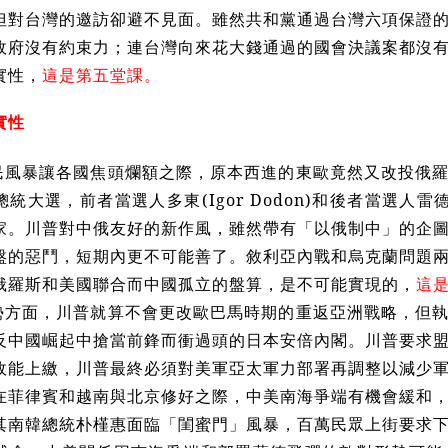
但對台灣的邀訪卻避不見面。雖然共和黨通過台灣六項保證
政府沒有約束力；連台灣向來花大錢通過的國會決議案都沒
實性，
這是第五堂課。
實性
民風暴讓各國焦頭爛額之際，原本西進的東歐竟然又改投俄
統大選，前者當選人多東(Igor Dodon)和後者當選人雷德夫
家。川普對中俄友好的新作風，雖然帶有「以俄制中」的企
盤的惡鬥，短期內更不可能善了。敘利亞內戰和烏克蘭問題
俄羅斯和美國聯合而中國孤立的盤算，是不可能實現的，
這
勢方面，川普就算不會更改歐巴馬時期的重返亞洲戰略，但
反中國崛起中搶當前鋒而衝過頭的日本安倍內閣。川普要求
政能上繳，川普最終必須對美軍亞太軍力部署再調整以減少
在菲律賓和越南與北京修好之際，中美南海爭端有機會緩和
其南韓總統朴槿惠面臨「閨蜜門」風暴，百萬民眾上街要求