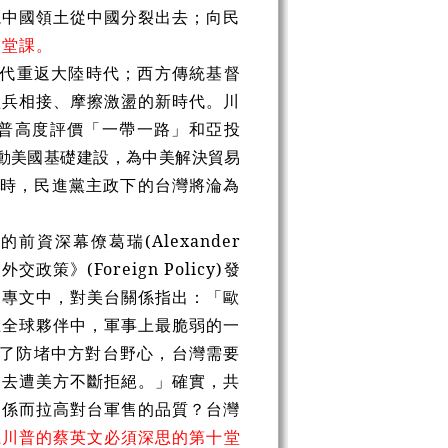
塊中國領土從中國分裂出去；向民
八堂課。
時代重返大陸時代；西方傳統基督
短兵相接、摩擦激盪的新時代。川
普高度評價「一帶一路」和亞投
動美國基礎建設，為中美解決貿易
時，民進黨主政下的台灣將淪為
前資深幕僚葛瑞(Alexander
政策》(Foreign Policy)發
〉專文中，對美台關係指出：「歐
在全球夥伴中，軍事上最脆弱的一
為了防堵中方對台野心，台灣需要
過去遭美方不斷拒絕。」確實，共
關係而拉高對台軍售的品質？台灣
攏川普的蔡英文必須深思的第十堂