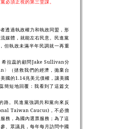
進黨必須正視的第三堂課。
政者透過執政權力和執政同盟，形
主流媒體，就能左右民意。民進黨
，但執政未滿半年民調就一再重
的顧問Jake Sullivan分
h Taiwan〉（拯救我們的經濟，拋棄台
國的1.14兆美元債權，讓美國
蕊簡短地回覆：我看到了這篇文
的路。民進黨強調共和黨向來反
 Taiwan Caucus)，不必擔
益服務，為國內選票服務；為了這
國參、眾議員，每年每月訪問中國