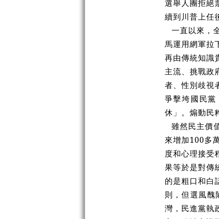
選舉人團拒絕
續到川普上任
一直以來，
馬運用網軍拉
再由傳統知識
主流、挑戰政
者、性別歧視
爭擊垮國民黨
休」。煽動民
雖然民主價
來增加100
度和心理接受
果等於是對傳
的是粗口和白
則，但選風醜
灣，民進黨執