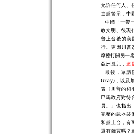
允許任何人、
進黨警示，中
中國「一帶
教文明、後現
普上台後的美
行。更因川普
摩擦打開另一
亞洲孤兒，
這
最後，眾議院
Gray)，以及
表〈川普的和
巴馬政府對待
員。」也指出
完整的武器裝
和黨上台，有
還有錢買嗎？