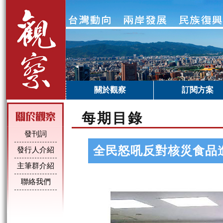
關於觀察
訂閱方案
每期目錄
發刊詞
全民怒吼反對核災食品
發行人介紹
主筆群介紹
聯絡我們