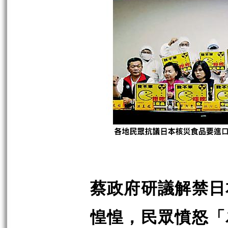
蔡政府研議解禁日
惶惶，民眾憤怒「