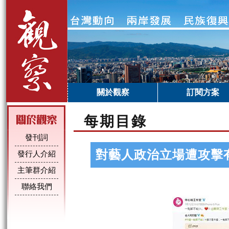
關於觀察
訂閱方案
每期目錄
發刊詞
對藝人政治立場遭攻擊
發行人介紹
主筆群介紹
聯絡我們