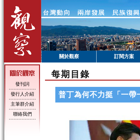
關於觀察
訂閱方案
每期目錄
發刊詞
普丁為何不力挺「一帶
發行人介紹
主筆群介紹
聯絡我們